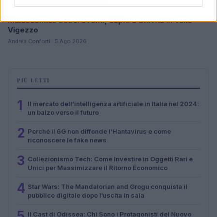
Malescomics 2026: eventi, ospiti e attività in Valle
Vigezzo
Andrea Conforti · 5 Ago 2026
PIÙ LETTI
1
Il mercato dell’intelligenza artificiale in Italia nel 2024:
un balzo verso il futuro
2
Perché il 6G non diffonde l’Hantavirus e come
riconoscere le fake news
3
Collezionismo Tech: Come Investire in Oggetti Rari e
Unici per Massimizzare il Ritorno Economico
4
Star Wars: The Mandalorian and Grogu conquista il
pubblico digitale dopo l’uscita in sala
5
Il Cast di Odissea: Chi Sono i Protagonisti del Nuovo