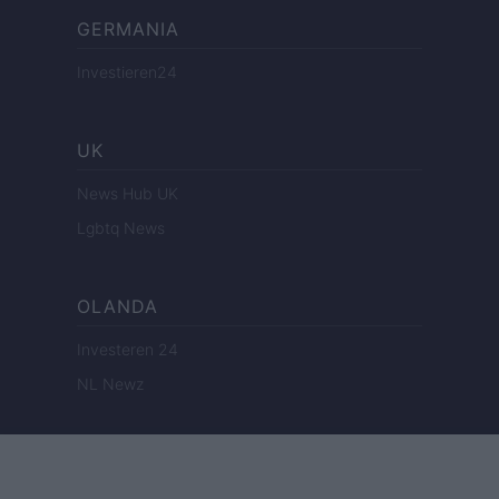
GERMANIA
Investieren24
UK
News Hub UK
Lgbtq News
OLANDA
Investeren 24
NL Newz