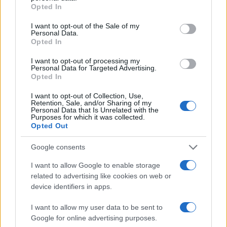
grant or deny consent to Google and its third-party tags to
Opted In
use your data for below specified purposes in below Google
consent section.
I want to opt-out of the Sale of my
Personal Data.
Opted In
I want to opt-out of processing my
Personal Data for Targeted Advertising.
Opted In
I want to opt-out of Collection, Use,
Retention, Sale, and/or Sharing of my
Pieve Comics 2026: tutto ciò che devi sapere
Personal Data that Is Unrelated with the
sull’evento nerd di Perugia
Purposes for which it was collected.
Opted Out
Andrea Conforti · 6 Ago 2026
Google consents
NERD NEWS
I want to allow Google to enable storage
related to advertising like cookies on web or
device identifiers in apps.
I want to allow my user data to be sent to
Google for online advertising purposes.