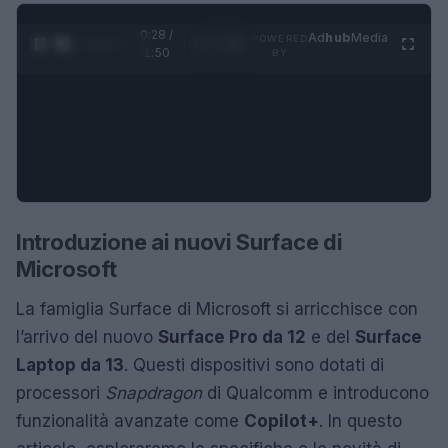
0:28 /
Ad
hub
Media
POWERED
1
/
4
1:50
BY
Introduzione ai nuovi Surface di
Microsoft
La famiglia Surface di Microsoft si arricchisce con
l’arrivo del nuovo
Surface Pro da 12
e del
Surface
Laptop da 13
. Questi dispositivi sono dotati di
processori
Snapdragon
di Qualcomm e introducono
funzionalità avanzate come
Copilot+
. In questo