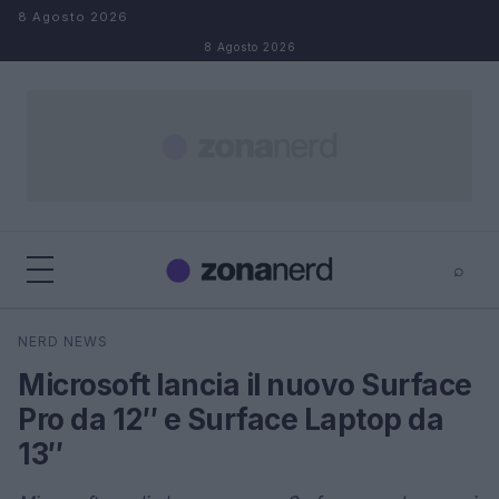
Salta al contenuto
8 Agosto 2026
8 Agosto 2026
⌕
×
⌕
NERD NEWS
Cerca
Microsoft lancia il nuovo Surface
Pro da 12″ e Surface Laptop da
13″