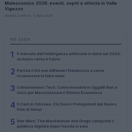
Malescomics 2026: eventi, ospiti e attività in Valle
Vigezzo
Andrea Conforti · 5 Ago 2026
PIÙ LETTI
1
Il mercato dell’intelligenza artificiale in Italia nel 2024:
un balzo verso il futuro
2
Perché il 6G non diffonde l’Hantavirus e come
riconoscere le fake news
3
Collezionismo Tech: Come Investire in Oggetti Rari e
Unici per Massimizzare il Ritorno Economico
4
Il Cast di Odissea: Chi Sono i Protagonisti del Nuovo
Film di Nolan
5
Star Wars: The Mandalorian and Grogu conquista il
pubblico digitale dopo l’uscita in sala