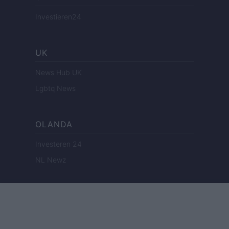
Investieren24
UK
News Hub UK
Lgbtq News
OLANDA
Investeren 24
NL Newz