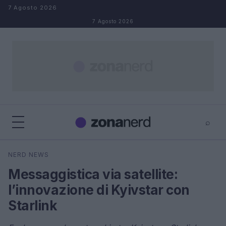
Salta al contenuto
7 Agosto 2026
7 Agosto 2026
⌕
×
⌕
NERD NEWS
Cerca
Messaggistica via satellite:
l’innovazione di Kyivstar con
Starlink