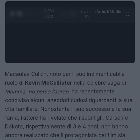
0:29 /
Ad
hub
Media
POWERED
1
/
4
1:20
BY
Macaulay Culkin, noto per il suo indimenticabile
ruolo di
Kevin McCallister
nella celebre saga di
Mamma, ho perso l’aereo
, ha recentemente
condiviso alcuni aneddoti curiosi riguardanti la sua
vita familiare. Nonostante il suo successo e la sua
fama, l’attore ha rivelato che i suoi figli, Carson e
Dakota, rispettivamente di 3 e 4 anni, non hanno
ancora realizzato che il protagonista del film sia