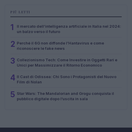
PIÙ LETTI
1
Il mercato dell’intelligenza artificiale in Italia nel 2024:
un balzo verso il futuro
2
Perché il 6G non diffonde l’Hantavirus e come
riconoscere le fake news
3
Collezionismo Tech: Come Investire in Oggetti Rari e
Unici per Massimizzare il Ritorno Economico
4
Il Cast di Odissea: Chi Sono i Protagonisti del Nuovo
Film di Nolan
5
Star Wars: The Mandalorian and Grogu conquista il
pubblico digitale dopo l’uscita in sala