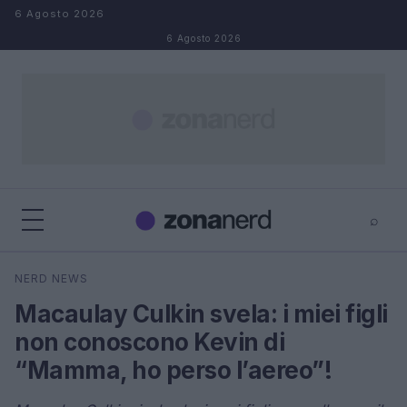
Salta al contenuto
6 Agosto 2026
6 Agosto 2026
⌕
×
⌕
NERD NEWS
Cerca
Macaulay Culkin svela: i miei figli
non conoscono Kevin di
“Mamma, ho perso l’aereo”!