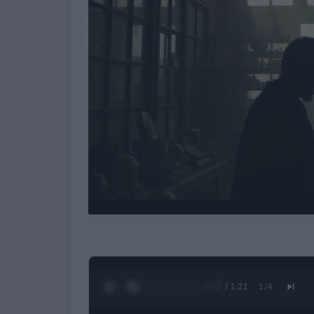
0:28 / 1:21
1
/
4