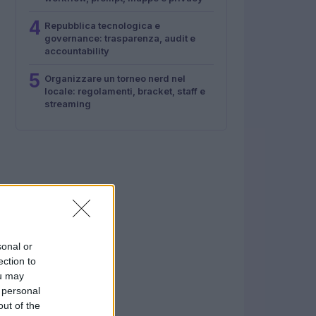
4
Repubblica tecnologica e
governance: trasparenza, audit e
accountability
5
Organizzare un torneo nerd nel
locale: regolamenti, bracket, staff e
streaming
sonal or
ection to
ou may
 personal
out of the