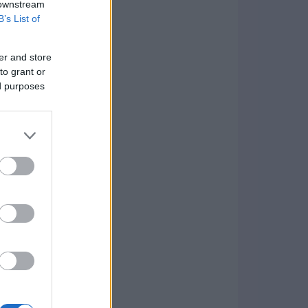
 downstream
B’s List of
er and store
to grant or
ed purposes