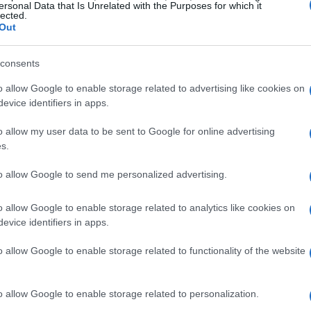
mbattere l’Impero, ma che ha dovuto
ersonal Data that Is Unrelated with the Purposes for which it
lected.
atteva. La sua visione della ribellione non si
Out
 e sul sacrificio. “Non è la speranza a costruire
consents
ono”, afferma. Questo approccio pragmatico lo
esso lasciando da parte la sua umanità. Ricordo
o allow Google to enable storage related to advertising like cookies on
evice identifiers in apps.
ici appassionati di Star Wars, qualcuno ha
volto della ribellione: una faccia che pochi sono
o allow my user data to be sent to Google for online advertising
s.
to allow Google to send me personalized advertising.
o allow Google to enable storage related to analytics like cookies on
nella tenebra. Questo lo rende un personaggio
evice identifiers in apps.
to i suoi valori per un obiettivo che credeva
o allow Google to enable storage related to functionality of the website
clude la manipolazione e il sacrificio di
se “per raggiungere il bene, ogni mezzo è lecito”
o allow Google to enable storage related to personalization.
corrente in Star Wars: la lotta tra il bene e il