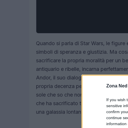
Quando si parla di Star Wars, le figur
simboli di speranza e giustizia. Ma co
sacrificare la propria moralità per un b
antiquario e ribelle, incarna perfettam
Andor, il suo dialogo con Lonni Yung ri
propria decenza per garantire un futuro 
Zona Ned
sole che so che non vedrò mai”. Quest
If you wish 
che ha sacrificato tutto per la libertà,
sensitive in
una galassia lontana.
confirm you
continue se
information 