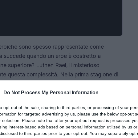
e eroiche sono spesso rappresentate come
sa succede quando un eroe è costretto a
ene superiore? Luthen Rael, il misterioso
ente questa complessità. Nella prima stagione di
vela un’anima tormentata, disposta a bruciare la
migliore. “Brucio la mia vita per far sorgere un
 -
Do Not Process My Personal Information
a frase racchiude l’essenza di un personaggio
to opt-out of the sale, sharing to third parties, or processing of your per
 esplorando le sfumature del male e del bene in
formation for targeted advertising by us, please use the below opt-out s
r selection. Please note that after your opt-out request is processed y
eing interest-based ads based on personal information utilized by us or
disclosed to third parties prior to your opt-out. You may separately opt-