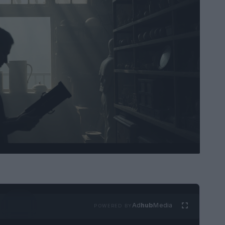
Ad
hub
Media
POWERED BY