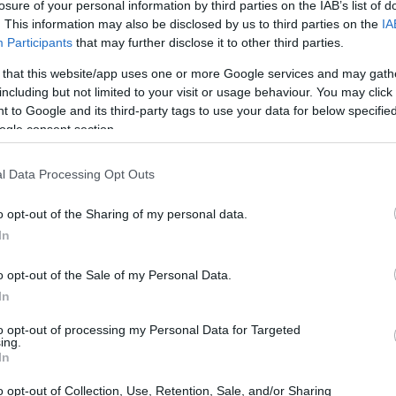
losure of your personal information by third parties on the IAB’s list of
. This information may also be disclosed by us to third parties on the
IA
Participants
that may further disclose it to other third parties.
 that this website/app uses one or more Google services and may gath
including but not limited to your visit or usage behaviour. You may click 
 to Google and its third-party tags to use your data for below specifi
ogle consent section.
l Data Processing Opt Outs
o opt-out of the Sharing of my personal data.
In
o opt-out of the Sale of my Personal Data.
In
icio
to opt-out of processing my Personal Data for Targeted
ing.
In
 Rael si erge come una figura controversa, un
o opt-out of Collection, Use, Retention, Sale, and/or Sharing