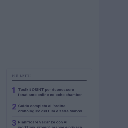
PIÙ LETTI
1
Toolkit OSINT per riconoscere
fanatismo online ed echo chamber
2
Guida completa all’ordine
cronologico dei film e serie Marvel
3
Pianificare vacanze con AI:
workflow, prompt, mappe e privacy