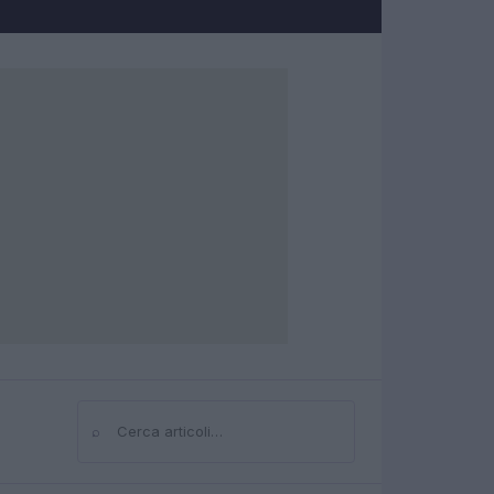
⌕
Cerca