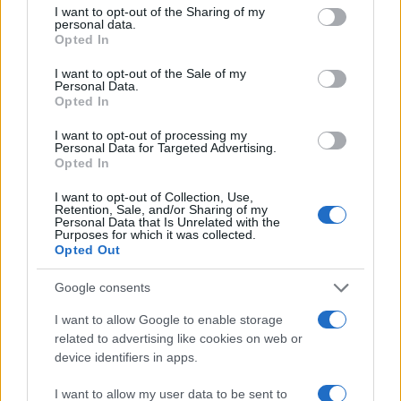
not limited to your visit or usage behaviour. You may click to
I want to opt-out of the Sharing of my
personal data.
grant or deny consent to Google and its third-party tags to
Opted In
use your data for below specified purposes in below Google
consent section.
I want to opt-out of the Sale of my
Personal Data.
Opted In
I want to opt-out of processing my
Personal Data for Targeted Advertising.
Opted In
I want to opt-out of Collection, Use,
Retention, Sale, and/or Sharing of my
Personal Data that Is Unrelated with the
Purposes for which it was collected.
Pieve Comics 2026: tutto ciò che devi sapere
Opted Out
sull’evento nerd di Perugia
Andrea Conforti · 6 Ago 2026
Google consents
I want to allow Google to enable storage
NERD NEWS
related to advertising like cookies on web or
device identifiers in apps.
I want to allow my user data to be sent to