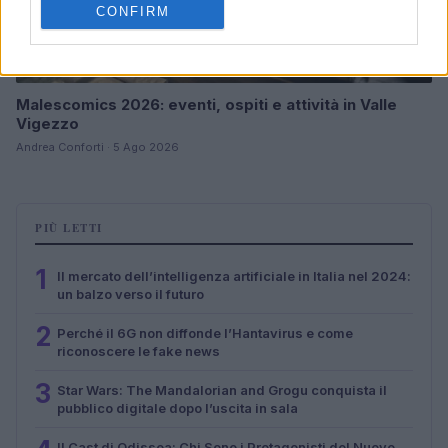
CONFIRM
Malescomics 2026: eventi, ospiti e attività in Valle
Vigezzo
Andrea Conforti · 5 Ago 2026
PIÙ LETTI
1
Il mercato dell’intelligenza artificiale in Italia nel 2024:
un balzo verso il futuro
2
Perché il 6G non diffonde l’Hantavirus e come
riconoscere le fake news
3
Star Wars: The Mandalorian and Grogu conquista il
pubblico digitale dopo l’uscita in sala
Il Cast di Odissea: Chi Sono i Protagonisti del Nuovo