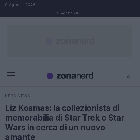
Salta al contenuto
9 Agosto 2026
9 Agosto 2026
⌕
×
⌕
NERD NEWS
Cerca
Liz Kosmas: la collezionista di
memorabilia di Star Trek e Star
Wars in cerca di un nuovo
amante