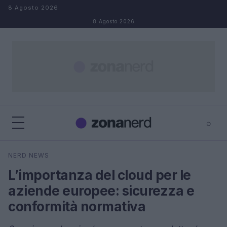
Salta al contenuto
8 Agosto 2026
8 Agosto 2026
⌕
×
⌕
NERD NEWS
Cerca
L’importanza del cloud per le
aziende europee: sicurezza e
conformità normativa