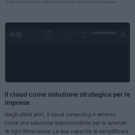
Scopri come il cloud migliora la sicurezza delle aziende europee.
0:29 /
Ad
hub
Media
POWERED
1
/
4
1:23
BY
Il cloud come soluzione strategica per le
imprese
Negli ultimi anni, il cloud computing è emerso
come una soluzione imprescindibile per le aziende
di ogni dimensione. La sua capacità di semplificare