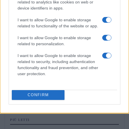
related to analytics like cookies on web or
NERD NEWS
device identifiers in apps.
I want to allow Google to enable storage
related to functionality of the website or app.
I want to allow Google to enable storage
related to personalization.
I want to allow Google to enable storage
related to security, including authentication
functionality and fraud prevention, and other
user protection.
Malescomics 2026: eventi, ospiti e attività in Valle
Vigezzo
CONFIRM
Andrea Conforti · 5 Ago 2026
PIÙ LETTI