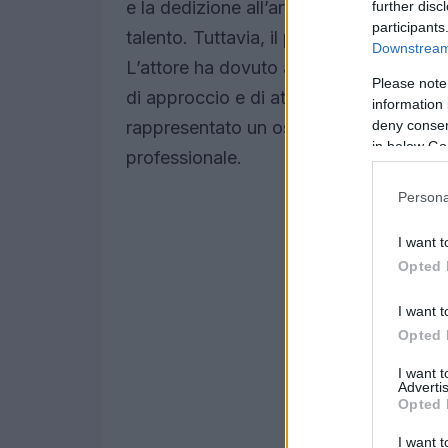
e la dedizione all’arte drammatica hanno
further disc
participants
talento. Tuttavia, il passaggio al cinema
Downstream 
L’attore ha dovuto affrontare un vero e
Please note
di approccio e di attitudine dei suoi c
information 
deny consent
rappresentato un ostacolo iniziale, ma 
in below Go
professionale.
Persona
I want t
Opted 
I want t
Opted 
I want 
Advertis
Opted 
I want t