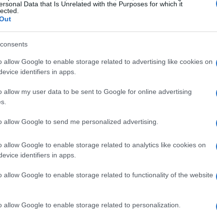
ersonal Data that Is Unrelated with the Purposes for which it
lected.
Out
consents
o allow Google to enable storage related to advertising like cookies on
evice identifiers in apps.
o allow my user data to be sent to Google for online advertising
lywood è avvenuto con il leggendario franchise
s.
 Jean-Luc Picard, ha dato vita a un personaggio
 e integrità. La serie originale ha aperto la
to allow Google to send me personalized advertising.
 mentre il suo spin-off, Star Trek: The Next
o allow Google to enable storage related to analytics like cookies on
s di icona. La capacità di Stewart di incarnare un
evice identifiers in apps.
o l’immaginazione di milioni di fan,
o allow Google to enable storage related to functionality of the website
eno culturale. La sua evoluzione come attore è
lanciare la serietà del suo ruolo con momenti di
o allow Google to enable storage related to personalization.