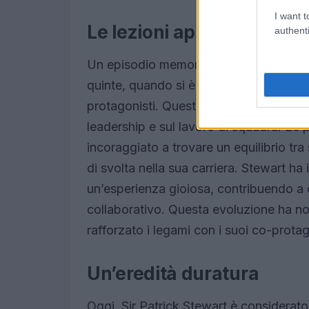
I want t
Le lezioni apprese sul set
authenti
Un episodio memorabile della carriera d
quinte, quando si è trovato frustrato 
protagonisti. Questo momento di tensio
leadership e sul lavoro di squadra. Le p
incoraggiato a trovare un equilibrio tr
di svolta nella sua carriera. Stewart h
un’esperienza gioiosa, contribuendo a 
collaborativo. Questa evoluzione ha non
rafforzato i legami con i suoi co-prota
Un’eredità duratura
Oggi, Sir Patrick Stewart è considerato