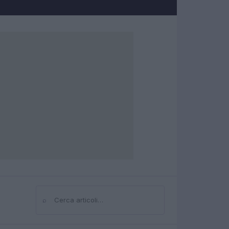
⌕
Cerca