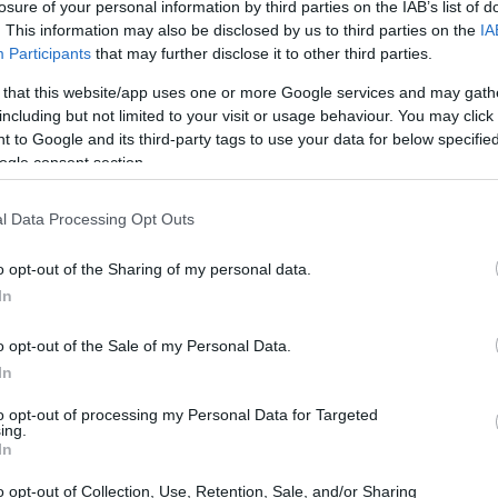
 forgiato un attore di straordinaria profondità e
losure of your personal information by third parties on the IAB’s list of
. This information may also be disclosed by us to third parties on the
IA
 e alla televisione non è stato privo di sfide.
Participants
that may further disclose it to other third parties.
 proprio shock culturale, dovuto alle differenze
 that this website/app uses one or more Google services and may gath
olleghi americani. Questo contrasto ha
including but not limited to your visit or usage behaviour. You may click 
 to Google and its third-party tags to use your data for below specifi
anche un’opportunità di crescita personale e
ogle consent section.
l Data Processing Opt Outs
o opt-out of the Sharing of my personal data.
In
o opt-out of the Sale of my Personal Data.
In
to opt-out of processing my Personal Data for Targeted
ing.
In
o opt-out of Collection, Use, Retention, Sale, and/or Sharing