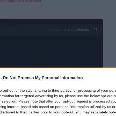
rale a leggenda di Hollywood.
Ad
hub
Media
POWERED BY
 -
Do Not Process My Personal Information
inario
to opt-out of the sale, sharing to third parties, or processing of your per
na con reverenza nel panorama artistico, ha
formation for targeted advertising by us, please use the below opt-out s
r selection. Please note that after your opt-out request is processed y
teatro, accumulando un’esperienza inestimabile
eing interest-based ads based on personal information utilized by us or
il National Theatre. La sua formazione rigorosa
disclosed to third parties prior to your opt-out. You may separately opt-