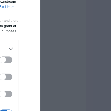
 downstream
B’s List of
er and store
to grant or
ed purposes