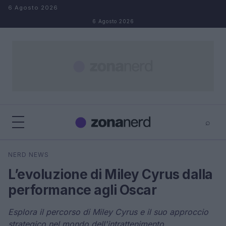
Salta al contenuto
6 Agosto 2026
6 Agosto 2026
⌕
×
⌕
NERD NEWS
Cerca
L’evoluzione di Miley Cyrus dalla
performance agli Oscar
Esplora il percorso di Miley Cyrus e il suo approccio
strategico nel mondo dell'intrattenimento.