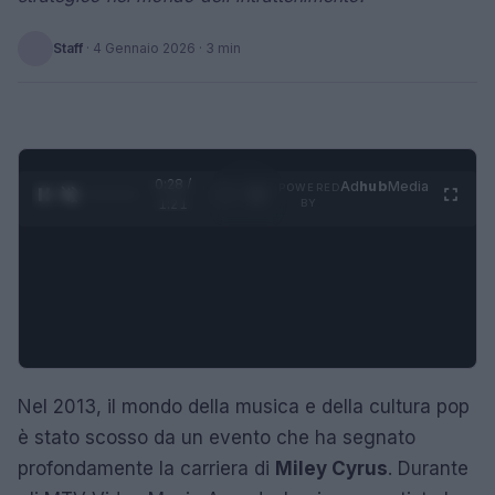
Staff
·
4 Gennaio 2026
· 3 min
0:28 /
Ad
hub
Media
POWERED
1
/
4
1:21
BY
Nel 2013, il mondo della musica e della cultura pop
è stato scosso da un evento che ha segnato
profondamente la carriera di
Miley Cyrus
. Durante