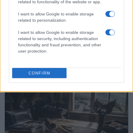
related to functionality of the website or app.
I want to allow Google to enable storage
related to personalization.
I want to allow Google to enable storage
related to security, including authentication
functionality and fraud prevention, and other
user protection.
Boom del settore tech italiano: 652 milioni in venture
capital nel primo semestre 2026
CONFIRM
Andrea Conforti · 6 Ago 2026
NERD NEWS