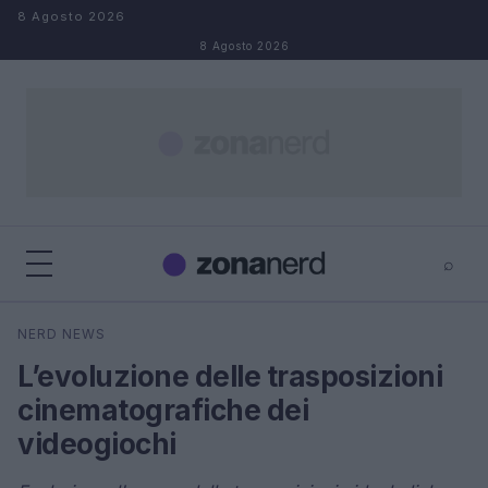
Salta al contenuto
8 Agosto 2026
8 Agosto 2026
⌕
×
⌕
NERD NEWS
Cerca
L’evoluzione delle trasposizioni
cinematografiche dei
videogiochi