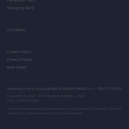
Fanatismo Tech
Shopping Nerd
MAGAZINE
Contattaci
LEGALE
Cookie Policy
Privacy Policy
Note legali
zonanerd.com è una proprietà di AdHub Media S.r.l. — REA 2729933
Copyright © 2026 · Edito da AdHub Media — Italia
Tutti i diritti riservati
I contenuti sono curati dalla redazione con il supporto di strumenti digitali e
realizzati in collaborazione con autori indipendenti.