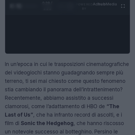
0:29 /
Ad
hub
Media
POWERED
1
/
4
1:23
BY
In un’epoca in cui le trasposizioni cinematografiche
dei videogiochi stanno guadagnando sempre più
terreno, ti sei mai chiesto come questo fenomeno
stia cambiando il panorama dell’intrattenimento?
Recentemente, abbiamo assistito a successi
clamorosi, come l’adattamento di HBO de
“The
Last of Us”
, che ha infranto record di ascolti, e i
film di
Sonic the Hedgehog
, che hanno riscosso
un notevole successo al botteghino. Persino le