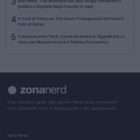
3
Star Wars: The Mandalorian and Grogu conquista il
pubblico digitale dopo l’uscita in sala
4
Il Cast di Odissea: Chi Sono i Protagonisti del Nuovo
Film di Nolan
5
Collezionismo Tech: Come Investire in Oggetti Rari e
Unici per Massimizzare il Ritorno Economico
Il tuo universo geek, ogni giorno. Nerd news, recensioni
tech, fanatismo tech e shopping per i veri appassionati.
SEZIONI
Nerd News