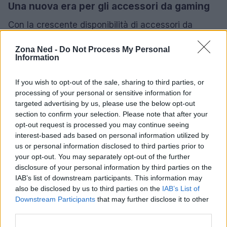
Una nuova era per gli accessori da gaming
Con la crescente disponibilità di accessori da
gaming di alta qualità e dal design elegante, i
Zona Ned -
Do Not Process My Personal
giocatori non devono più scegliere tra comfort e
Information
prestazioni. Oggi è possibile trovare dispositivi che
sono sia performanti che adatti all’uso quotidiano,
If you wish to opt-out of the sale, sharing to third parties, or
processing of your personal or sensitive information for
un cambiamento significativo rispetto al passato.
targeted advertising by us, please use the below opt-out
Questa evoluzione è una testimonianza dell’impatto
section to confirm your selection. Please note that after your
che il gaming ha avuto sulla tecnologia e sul
opt-out request is processed you may continue seeing
interest-based ads based on personal information utilized by
design dei prodotti.
us or personal information disclosed to third parties prior to
your opt-out. You may separately opt-out of the further
disclosure of your personal information by third parties on the
IAB’s list of downstream participants. This information may
AUTORE
also be disclosed by us to third parties on the
IAB’s List of
Staff
Downstream Participants
that may further disclose it to other
third parties.