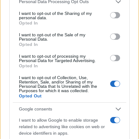
Please note that this website/app uses one or more Google
Personal Data Processing Opt Outs
services and may gather and store information including but
not limited to your visit or usage behaviour. You may click to
I want to opt-out of the Sharing of my
personal data.
grant or deny consent to Google and its third-party tags to
Opted In
use your data for below specified purposes in below Google
consent section.
I want to opt-out of the Sale of my
Personal Data.
Opted In
I want to opt-out of processing my
Personal Data for Targeted Advertising.
Opted In
I want to opt-out of Collection, Use,
Retention, Sale, and/or Sharing of my
Personal Data that Is Unrelated with the
Purposes for which it was collected.
Opted Out
Google consents
I want to allow Google to enable storage
related to advertising like cookies on web or
device identifiers in apps.