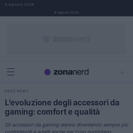
Salta al contenuto
8 Agosto 2026
8 Agosto 2026
⌕
×
⌕
NERD NEWS
Cerca
L’evoluzione degli accessori da
gaming: comfort e qualità
Gli accessori da gaming stanno diventando sempre più
confortevoli e adatti anche per l'uso quotidiano.