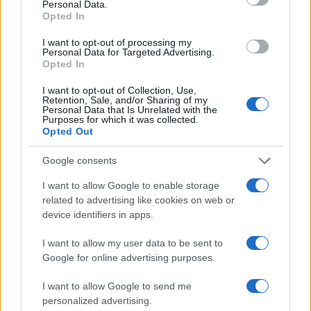
Personal Data.
Bianca Magni ha trascritto a mano il diario di
Opted In
un collezionista fiorentino trovato all'Archivio
di Stato per una serie sul Rinascimento
I want to opt-out of processing my
Personal Data for Targeted Advertising.
urbano; è collaboratrice storica che propone
Opted In
percorsi culturali e note d'archivio. Vive a
Firenze ed è referente per scambi con
I want to opt-out of Collection, Use,
biblioteche storiche cittadine.
Retention, Sale, and/or Sharing of my
Personal Data that Is Unrelated with the
Purposes for which it was collected.
Opted Out
Google consents
I want to allow Google to enable storage
related to advertising like cookies on web or
device identifiers in apps.
I want to allow my user data to be sent to
Google for online advertising purposes.
I want to allow Google to send me
personalized advertising.