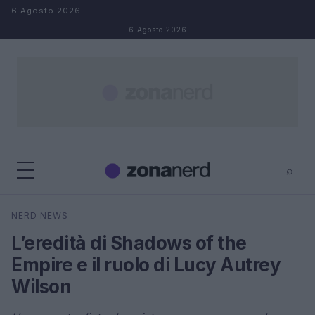
Salta al contenuto
6 Agosto 2026
6 Agosto 2026
⌕
×
⌕
NERD NEWS
Cerca
L’eredità di Shadows of the
Empire e il ruolo di Lucy Autrey
Wilson