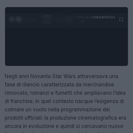
0:29 /
Ad
hub
Media
POWERED
1
/
4
1:21
BY
Negli anni Novanta Star Wars attraversava una
fase di rilancio caratterizzata da merchandise
rinnovato, romanzi e fumetti che ampliavano l’idea
di franchise. In quel contesto nacque l’esigenza di
colmare un vuoto nella programmazione dei
prodotti ufficiali: la produzione cinematografica era
ancora in evoluzione e quindi si cercavano nuove