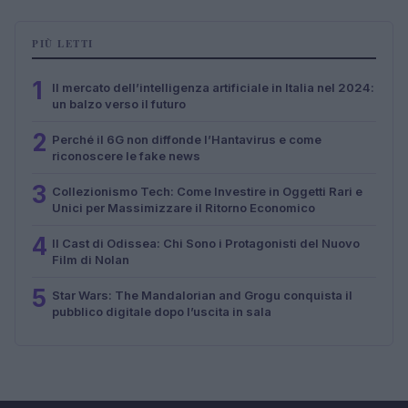
PIÙ LETTI
1
Il mercato dell’intelligenza artificiale in Italia nel 2024:
un balzo verso il futuro
2
Perché il 6G non diffonde l’Hantavirus e come
riconoscere le fake news
3
Collezionismo Tech: Come Investire in Oggetti Rari e
Unici per Massimizzare il Ritorno Economico
4
Il Cast di Odissea: Chi Sono i Protagonisti del Nuovo
Film di Nolan
5
Star Wars: The Mandalorian and Grogu conquista il
pubblico digitale dopo l’uscita in sala