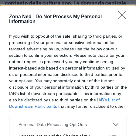
contesto della cultura pop. La domanda centrale
è: fino a che punto ci possiamo spingere nella
Zona Ned -
Do Not Process My Personal
nostra dipendenza dalla tecnologia? In un’epoca
Information
in cui l’IA è sempre più presente, il film invita a
If you wish to opt-out of the sale, sharing to third parties, or
riflettere sulle implicazioni etiche e sulle
processing of your personal or sensitive information for
conseguenze delle nostre invenzioni.<\/p>
targeted advertising by us, please use the below opt-out
section to confirm your selection. Please note that after your
“Off The Grid”
presenta un’altra dimensione
opt-out request is processed you may continue seeing
dell’azione, con un protagonista che usa le sue
interest-based ads based on personal information utilized by
us or personal information disclosed to third parties prior to
abilità scientifiche e fisiche per sfuggire a una
your opt-out. You may separately opt-out of the further
corporazione senza scrupoli. La fusione di
disclosure of your personal information by third parties on the
guerriglia e scienza crea un mix avvincente per gli
IAB’s list of downstream participants. This information may
also be disclosed by us to third parties on the
IAB’s List of
appassionati del genere. Qui, i personaggi non
Downstream Participants
that may further disclose it to other
sono solo eroi, ma anche simboli di resistenza
third parties.
contro il potere e la corruzione. Le performance di
Please note that this website/app uses one or more Google
Personal Data Processing Opt Outs
Josh Duhamel e del cast rendono questa storia
services and may gather and store information including but
not limited to your visit or usage behaviour. You may click to
I want to opt-out of the Sharing of my