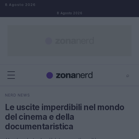
Salta al contenuto
8 Agosto 2026
8 Agosto 2026
⌕
×
⌕
NERD NEWS
Cerca
Le uscite imperdibili nel mondo
del cinema e della
documentaristica