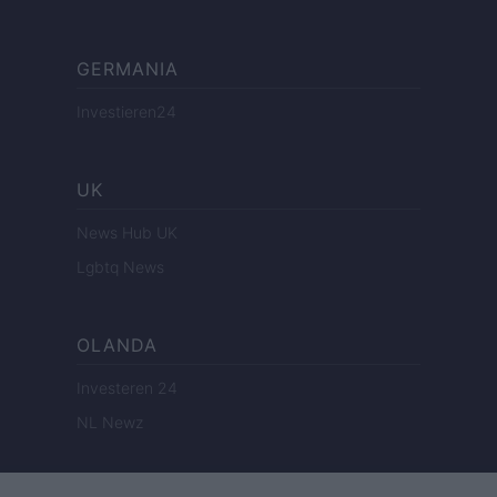
GERMANIA
Investieren24
UK
News Hub UK
Lgbtq News
OLANDA
Investeren 24
NL Newz