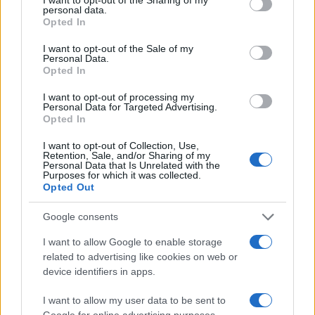
avvincente e ricca di colpi di scena.<\/p>
personal data.
grant or deny consent to Google and its third-party tags to
Opted In
use your data for below specified purposes in below Google
In conclusione, queste ultime uscite
consent section.
I want to opt-out of the Sale of my
cinematografiche offrono una varietà di emozioni
Personal Data.
Opted In
e riflessioni, dimostrando che il cinema e la
documentaristica possono essere strumenti
I want to opt-out of processing my
Personal Data for Targeted Advertising.
potenti di comunicazione e cambiamento sociale.
Opted In
Quale di queste storie ti ha colpito di più?<\/p>
I want to opt-out of Collection, Use,
Retention, Sale, and/or Sharing of my
Personal Data that Is Unrelated with the
Purposes for which it was collected.
Opted Out
AUTORE
Staff
Google consents
I want to allow Google to enable storage
related to advertising like cookies on web or
device identifiers in apps.
I want to allow my user data to be sent to
Google for online advertising purposes.