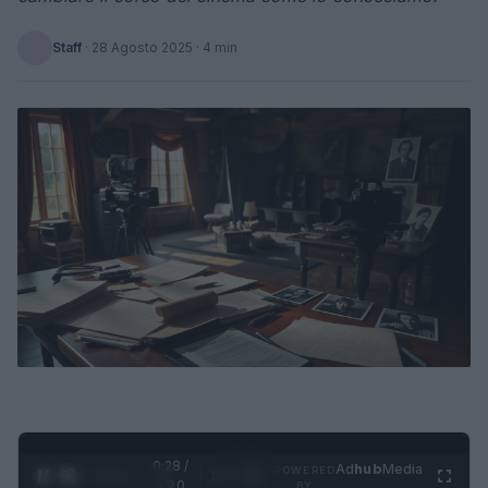
Staff
·
28 Agosto 2025
· 4 min
0:28 /
Ad
hub
Media
POWERED
1
/
4
1:20
BY