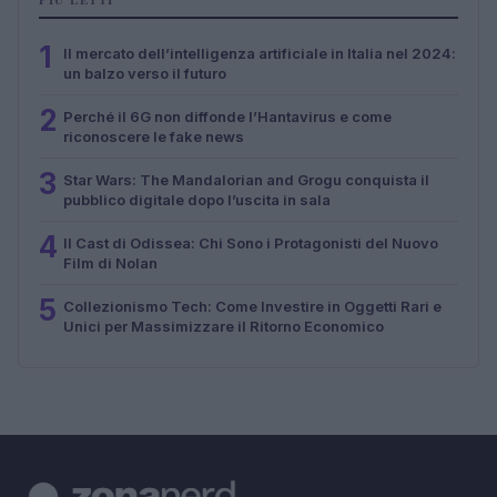
1
Il mercato dell’intelligenza artificiale in Italia nel 2024:
un balzo verso il futuro
2
Perché il 6G non diffonde l’Hantavirus e come
riconoscere le fake news
3
Star Wars: The Mandalorian and Grogu conquista il
pubblico digitale dopo l’uscita in sala
4
Il Cast di Odissea: Chi Sono i Protagonisti del Nuovo
Film di Nolan
5
Collezionismo Tech: Come Investire in Oggetti Rari e
Unici per Massimizzare il Ritorno Economico