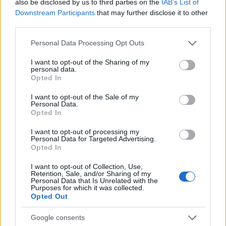
also be disclosed by us to third parties on the
IAB’s List of
Downstream Participants
that may further disclose it to other
third parties.
AUTORE
Please note that this website/app uses one or more Google
Personal Data Processing Opt Outs
Staff
services and may gather and store information including but
not limited to your visit or usage behaviour. You may click to
I want to opt-out of the Sharing of my
personal data.
grant or deny consent to Google and its third-party tags to
Opted In
use your data for below specified purposes in below Google
consent section.
I want to opt-out of the Sale of my
Personal Data.
Opted In
I want to opt-out of processing my
Personal Data for Targeted Advertising.
Opted In
I want to opt-out of Collection, Use,
Retention, Sale, and/or Sharing of my
Personal Data that Is Unrelated with the
Purposes for which it was collected.
Opted Out
Google consents