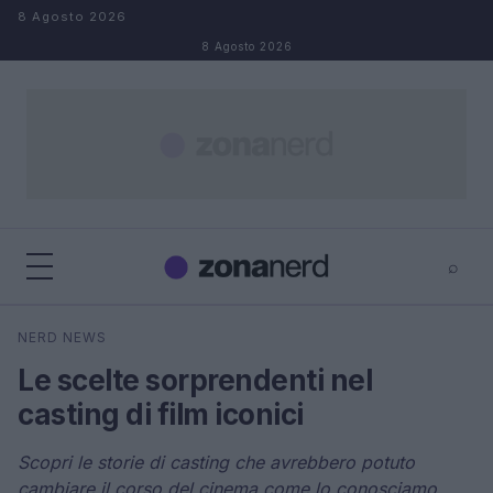
Salta al contenuto
8 Agosto 2026
8 Agosto 2026
⌕
×
⌕
NERD NEWS
Cerca
Le scelte sorprendenti nel
casting di film iconici
Scopri le storie di casting che avrebbero potuto
cambiare il corso del cinema come lo conosciamo.