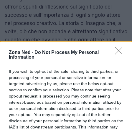
offrono spunti di riflessione sul significato del
successo e sull’importanza di ogni singolo attore
nel processo creativo. La storia ci insegna che, a
volte, ciò che non accade è altrettanto significativo
quanto ciò che avviene, e che ogni attore ha il
potere di trasformare un copione in un capolavoro.
Zona Ned -
Do Not Process My Personal
Information
In definitiva, mentre celebriamo i successi di attori
come Anthony Hopkins, non dimentichiamo le
If you wish to opt-out of the sale, sharing to third parties, or
processing of your personal or sensitive information for
strade non percorse. Ogni decisione nel casting è
targeted advertising by us, please use the below opt-out
un tassello fondamentale della narrativa
section to confirm your selection. Please note that after your
cinematografica, e ogni attore contribuisce a
opt-out request is processed you may continue seeing
interest-based ads based on personal information utilized by
scrivere la storia del cinema in modi unici e
us or personal information disclosed to third parties prior to
inaspettati. Quali altre scelte di casting ti hanno
your opt-out. You may separately opt-out of the further
mai colpito? La magia del cinema è proprio in
disclosure of your personal information by third parties on the
IAB’s list of downstream participants. This information may
queste storie non raccontate.