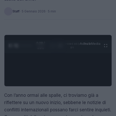
Staff
·
5 Gennaio 2026
· 5 min
0:29 /
Ad
hub
Media
POWERED
1
/
4
1:21
BY
Con l’anno ormai alle spalle, ci troviamo già a
riflettere su un nuovo inizio, sebbene le notizie di
conflitti internazionali possano farci sentire inquieti.