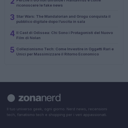
2
riconoscere le fake news
3
Star Wars: The Mandalorian and Grogu conquista il
pubblico digitale dopo l’uscita in sala
4
Il Cast di Odissea: Chi Sono i Protagonisti del Nuovo
Film di Nolan
5
Collezionismo Tech: Come Investire in Oggetti Rari e
Unici per Massimizzare il Ritorno Economico
Il tuo universo geek, ogni giorno. Nerd news, recensioni
tech, fanatismo tech e shopping per i veri appassionati.