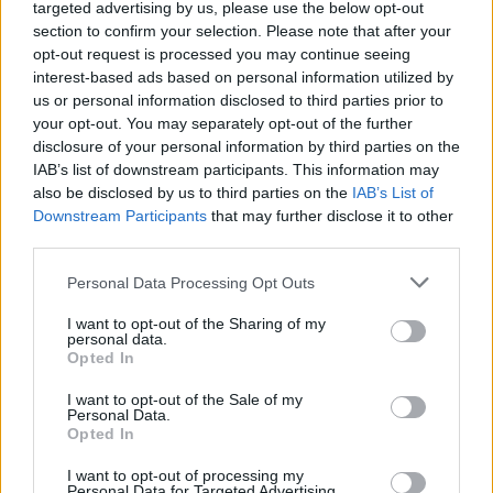
targeted advertising by us, please use the below opt-out
Con l’addio ai Stray, non posso fare a meno di
section to confirm your selection. Please note that after your
esprimere gratitudine per tutto ciò che hanno
opt-out request is processed you may continue seeing
rappresentato dal 2001.
interest-based ads based on personal information utilized by
us or personal information disclosed to third parties prior to
your opt-out. You may separately opt-out of the further
Le uscite EP
disclosure of your personal information by third parties on the
IAB’s list of downstream participants. This information may
‘Time is Violence’ dei VANNA
also be disclosed by us to third parties on the
IAB’s List of
Downstream Participants
that may further disclose it to other
Infine,
Time is Violence
rappresenta un ritorno a
third parties.
casa per i VANNA. Dopo lo scioglimento nel 2017 e
Please note that this website/app uses one or more Google
Personal Data Processing Opt Outs
la successiva resurrezione come Inspirit con la
services and may gather and store information including but
formazione originale, il ritorno a questo nome è
not limited to your visit or usage behaviour. You may click to
I want to opt-out of the Sharing of my
personal data.
grant or deny consent to Google and its third-party tags to
carico di significato. L’EP incarna l’urgenza e la
Opted In
use your data for below specified purposes in below Google
volatilità emotiva che hanno caratterizzato i loro
consent section.
I want to opt-out of the Sale of my
primi lavori. Le performance sono genuine e
Personal Data.
Opted In
cariche di passione, richiamando l’energia caotica
e la sincerità che i fan di lunga data non hanno mai
I want to opt-out of processing my
Personal Data for Targeted Advertising.