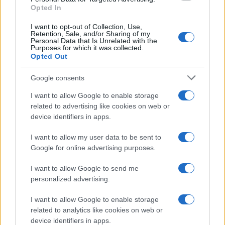
dimenticato.
Opted In
I want to opt-out of Collection, Use,
Questa sensazione di rinnovamento non è pura
Retention, Sale, and/or Sharing of my
Personal Data that Is Unrelated with the
nostalgia, ma un riaccendersi di uno scopo. Si
Purposes for which it was collected.
tratta di un ritorno che sembra meritato e
Opted Out
trionfante, e soprattutto, offre ai fan un motivo per
Google consents
festeggiare: i VANNA sono tornati.
I want to allow Google to enable storage
related to advertising like cookies on web or
Personalmente, ho sempre amato esplorare generi
device identifiers in apps.
diversi. Anche se ho ascoltato un po’ di rap e pop,
nulla ha catturato la mia attenzione come il metal.
I want to allow my user data to be sent to
Google for online advertising purposes.
E voi, quali sono stati i vostri album preferiti di
quest’anno? Fatemelo sapere!
I want to allow Google to send me
personalized advertising.
I want to allow Google to enable storage
AUTORE
related to analytics like cookies on web or
Staff
device identifiers in apps.