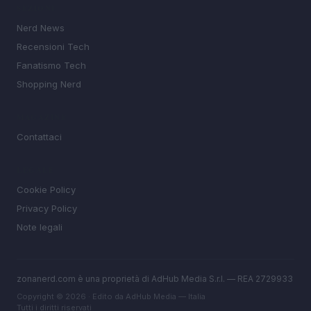
SEZIONI
Nerd News
Recensioni Tech
Fanatismo Tech
Shopping Nerd
MAGAZINE
Contattaci
LEGALE
Cookie Policy
Privacy Policy
Note legali
zonanerd.com è una proprietà di AdHub Media S.r.l. — REA 2729933
Copyright © 2026 · Edito da AdHub Media — Italia
Tutti i diritti riservati