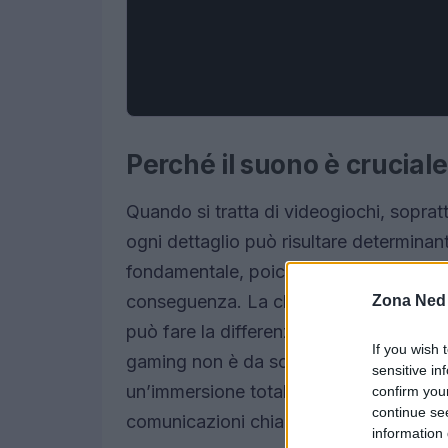
Perché il suono è crucial
Quando si tratta di videogiochi, soprat
ogni dettaglio può risultare determinant
fondamentale, poiché permette ai giocato
conseguenza. La chiarezza dei suoni, co
Zona Ned
può fare la differenza tra una vittoria e
If you wish 
gaming non è da sottovalutare. È essen
sensitive in
un’immersione totale, una qualità audi
confirm you
continue se
comunicazioni chiare con i compagni d
information 