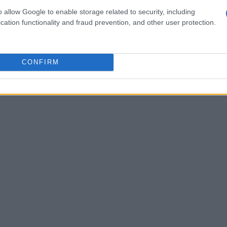
e un archetto regolabile per garantire una
o allow Google to enable storage related to security, including
cation functionality and fraud prevention, and other user protection.
ali è altrettanto importante; le cuffie con
nte possono fare la differenza nel comfort
CONFIRM