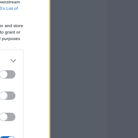
 downstream
B’s List of
er and store
to grant or
ed purposes