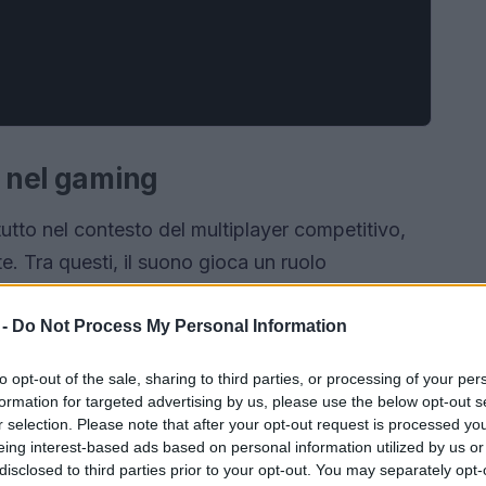
e nel gaming
tutto nel contesto del multiplayer competitivo,
e. Tra questi, il suono gioca un ruolo
ri di localizzare i nemici e reagire di
me i passi degli avversari o gli avvisi sonori,
 -
Do Not Process My Personal Information
 una sconfitta. Pertanto, la scelta delle cuffie
to opt-out of the sale, sharing to third parties, or processing of your per
ziale optare per modelli che offrano
formation for targeted advertising by us, please use the below opt-out s
o elevata e un microfono che permetta
r selection. Please note that after your opt-out request is processed y
eing interest-based ads based on personal information utilized by us or
i squadra.
disclosed to third parties prior to your opt-out. You may separately opt-