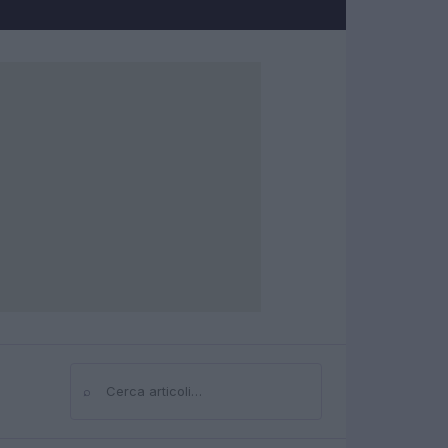
⌕
Cerca