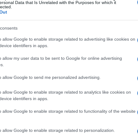
bili sul mercato, scegliere le cuffie gaming
ersonal Data that Is Unrelated with the Purposes for which it
lected.
stro obiettivo è fornire una guida chiara per
Out
mata. Iniziamo analizzando diversi aspetti chiave:
consents
nnessione e compatibilità con diverse
o allow Google to enable storage related to advertising like cookies on
evice identifiers in apps.
o allow my user data to be sent to Google for online advertising
s.
 considerare. Le cuffie gaming moderne offrono
to allow Google to send me personalized advertising.
ale, che consente di percepire i suoni
orando notevolmente l’esperienza di gioco.
o allow Google to enable storage related to analytics like cookies on
uffie sono dotate di cancellazione del rumore, che
evice identifiers in apps.
 e concentrarsi completamente sul gioco.
o allow Google to enable storage related to functionality of the website
gioco
o allow Google to enable storage related to personalization.
lmente per le lunghe sessioni di gioco. Scegli