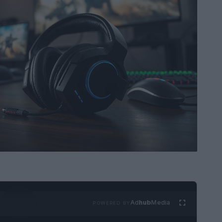
Ad
hub
Media
POWERED BY