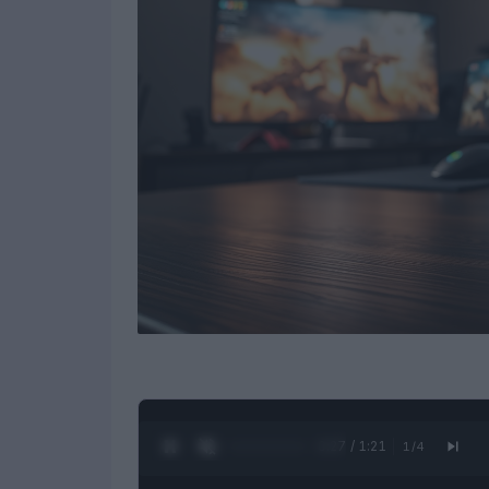
0:28 / 1:21
1
/
4