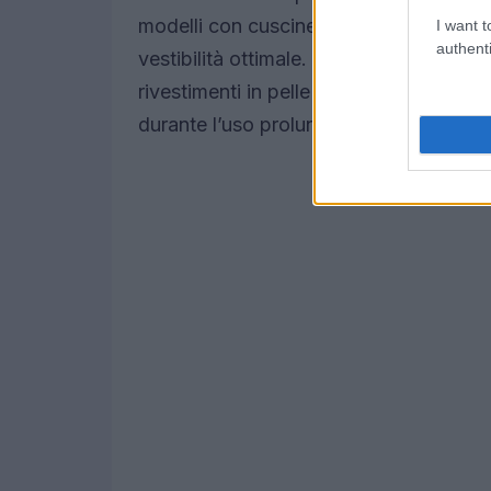
modelli con cuscinetti in memory foam 
I want t
authenti
vestibilità ottimale. La scelta dei materi
rivestimenti in pelle o tessuto traspira
durante l’uso prolungato.