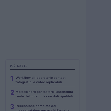
PIÙ LETTI
1
Workflow di laboratorio per test
fotografici e video replicabili
2
Metodo nerd per testare l’autonomia
reale del notebook con dati ripetibili
3
Recensione completa del
massaggiatore per occhi Renpho