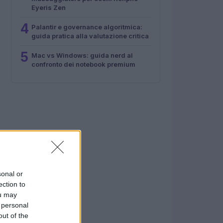
Eyeris Zen
4
Palantir e governance algoritmica:
guida pratica alla valutazione critica
5
Mac vs Windows: guida nerd al
confronto dei notebook premium
sonal or
ection to
ou may
 personal
out of the