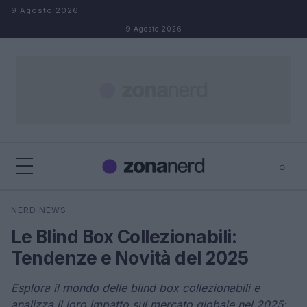
Salta al contenuto
9 Agosto 2026
9 Agosto 2026
⌕
×
⌕
NERD NEWS
Cerca
Le Blind Box Collezionabili:
Tendenze e Novità del 2025
Esplora il mondo delle blind box collezionabili e
analizza il loro impatto sul mercato globale nel 2025: