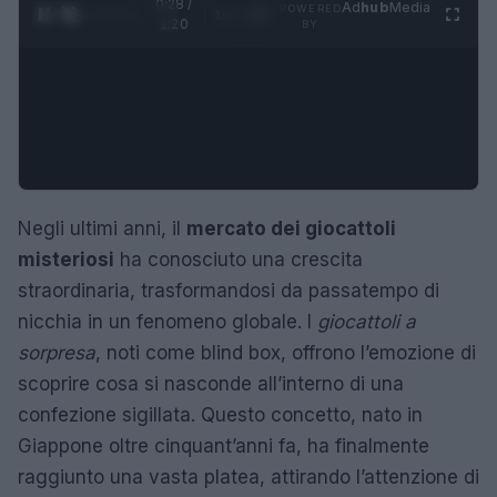
0:28 /
Ad
hub
Media
POWERED
1
/
4
1:20
BY
Negli ultimi anni, il
mercato dei giocattoli
misteriosi
ha conosciuto una crescita
straordinaria, trasformandosi da passatempo di
nicchia in un fenomeno globale. I
giocattoli a
sorpresa
, noti come blind box, offrono l’emozione di
scoprire cosa si nasconde all’interno di una
confezione sigillata. Questo concetto, nato in
Giappone oltre cinquant’anni fa, ha finalmente
raggiunto una vasta platea, attirando l’attenzione di