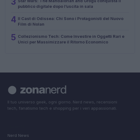
3
Star Wars: The Mandalorian and Grogu conquista il
pubblico digitale dopo l’uscita in sala
4
Il Cast di Odissea: Chi Sono i Protagonisti del Nuovo
Film di Nolan
5
Collezionismo Tech: Come Investire in Oggetti Rari e
Unici per Massimizzare il Ritorno Economico
Il tuo universo geek, ogni giorno. Nerd news, recensioni
tech, fanatismo tech e shopping per i veri appassionati.
SEZIONI
Nerd News