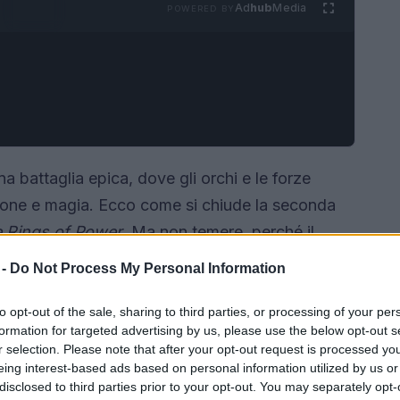
Ad
hub
Media
POWERED BY
a battaglia epica, dove gli orchi e le forze
azione e magia. Ecco come si chiude la seconda
e Rings of Power
. Ma non temere, perché il
agione all’orizzonte, le avventure nella Terra di
 -
Do Not Process My Personal Information
 e, ammettiamolo, un po’ più oscure.
to opt-out of the sale, sharing to third parties, or processing of your per
formation for targeted advertising by us, please use the below opt-out s
r selection. Please note that after your opt-out request is processed y
eing interest-based ads based on personal information utilized by us or
disclosed to third parties prior to your opt-out. You may separately opt-