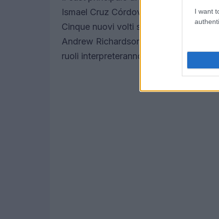
Ismael Cruz Córdova che ci guideranno
I want t
authenti
Cinque nuovi volti si uniranno alla c
Andrew Richardson, Zubin Varla e Adam
ruoli interpreteranno e come contribui