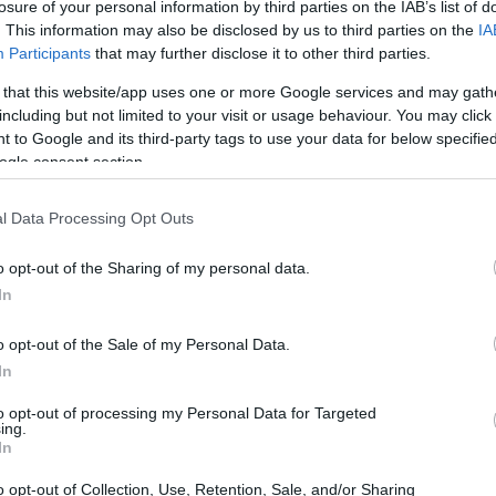
losure of your personal information by third parties on the IAB’s list of
. This information may also be disclosed by us to third parties on the
IA
Participants
that may further disclose it to other third parties.
 that this website/app uses one or more Google services and may gath
including but not limited to your visit or usage behaviour. You may click 
 to Google and its third-party tags to use your data for below specifi
ogle consent section.
l Data Processing Opt Outs
o opt-out of the Sharing of my personal data.
In
di oscurità
o opt-out of the Sale of my Personal Data.
In
 i fan con il fiato sospeso, e le promesse per il
to opt-out of processing my Personal Data for Targeted
rama si infittisce, e Sauron sembra avere in mente
ing.
In
ra elfi e orchi infuria, il Signore Oscuro
uesto mondo fantastico ancora più intrigante. E
o opt-out of Collection, Use, Retention, Sale, and/or Sharing