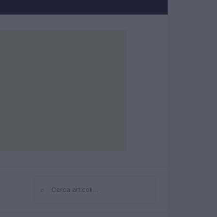
⌕
Cerca