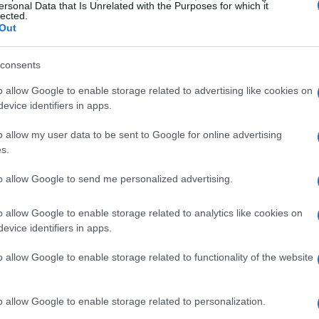
ersonal Data that Is Unrelated with the Purposes for which it
lected.
rmata, prepariamoci a un tuffo ancora più
Out
consents
eanze
o allow Google to enable storage related to advertising like cookies on
evice identifiers in apps.
la seconda stagione, e la terza si svolgerà nel
o Sauron. Le aspettative sono alte! La lotta
o allow my user data to be sent to Google for online advertising
s.
iarsi l’Unico Anello, la chiave per il dominio su
gli elfi non sono soli in questa guerra. I valorosi
to allow Google to send me personalized advertising.
omettendo battaglie spettacolari e alleanze
o allow Google to enable storage related to analytics like cookies on
oria, ci sarà sempre qualcuno disposto a cedere
evice identifiers in apps.
adere nella rete di Sauron?
o allow Google to enable storage related to functionality of the website
va avventura
o allow Google to enable storage related to personalization.
r
tornerà, con nomi come Morfydd Clark e