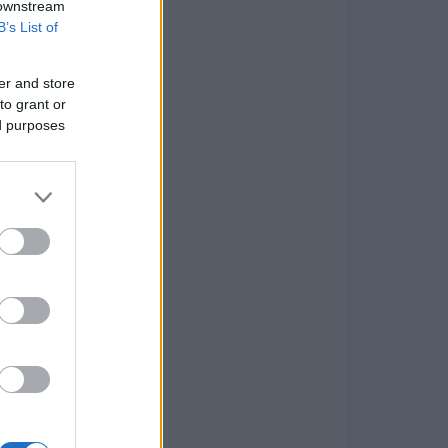
 downstream
B’s List of
er and store
to grant or
ed purposes