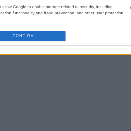
 in questa nuova avventura. E non è tutto!
o allow Google to enable storage related to security, including
cation functionality and fraud prevention, and other user protection.
ompagnia: Jamie Campbell Bower, Eddie Marsan,
 Young. Non vediamo l’ora di scoprire quali
ranno a questa epica saga.
CONFIRM