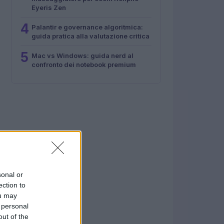
Eyeris Zen
4
Palantir e governance algoritmica:
guida pratica alla valutazione critica
5
Mac vs Windows: guida nerd al
confronto dei notebook premium
sonal or
ection to
ou may
 personal
out of the