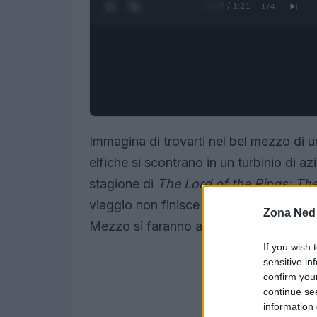
0:28 / 1:21
1
/
4
Immagina di trovarti nel bel mezzo di un
elfiche si scontrano in un turbinio di 
stagione di
The Lord of the Rings: Th
viaggio non finisce qui! Con la terza st
Zona Ned
Mezzo si faranno ancora più avvincenti
If you wish 
sensitive in
confirm you
continue se
information 