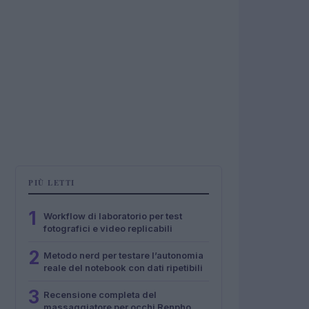
PIÙ LETTI
1
Workflow di laboratorio per test
fotografici e video replicabili
2
Metodo nerd per testare l’autonomia
reale del notebook con dati ripetibili
3
Recensione completa del
massaggiatore per occhi Renpho