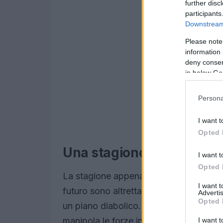
further disc
participants
Downstream 
Please note
information 
deny consent
in below Go
Persona
I want t
Opted 
Una stagione che si tinge 
I want t
Opted 
La stagione appena conclusa ha lasciato
I want 
futuro sono altrettanto intriganti. La t
Advertis
Opted 
un piano diabolico. Mentre la battaglia t
manipola le forze in gioco, rendendo q
I want t