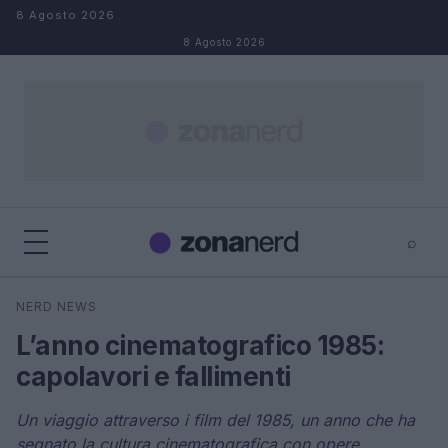
Salta al contenuto
8 Agosto 2026
8 Agosto 2026
⌕
×
⌕
NERD NEWS
Cerca
L’anno cinematografico 1985:
capolavori e fallimenti
Un viaggio attraverso i film del 1985, un anno che ha
segnato la cultura cinematografica con opere