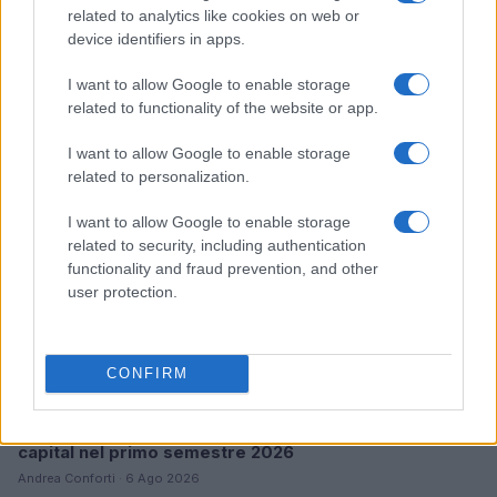
related to analytics like cookies on web or
Pieve Comics 2026: tutto ciò che devi sapere
device identifiers in apps.
sull’evento nerd di Perugia
Andrea Conforti · 6 Ago 2026
I want to allow Google to enable storage
related to functionality of the website or app.
NERD NEWS
I want to allow Google to enable storage
related to personalization.
I want to allow Google to enable storage
related to security, including authentication
functionality and fraud prevention, and other
user protection.
CONFIRM
Boom del settore tech italiano: 652 milioni in venture
capital nel primo semestre 2026
Andrea Conforti · 6 Ago 2026