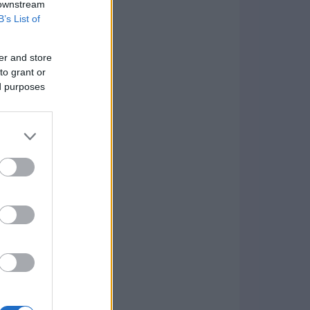
 downstream
B’s List of
er and store
to grant or
ed purposes