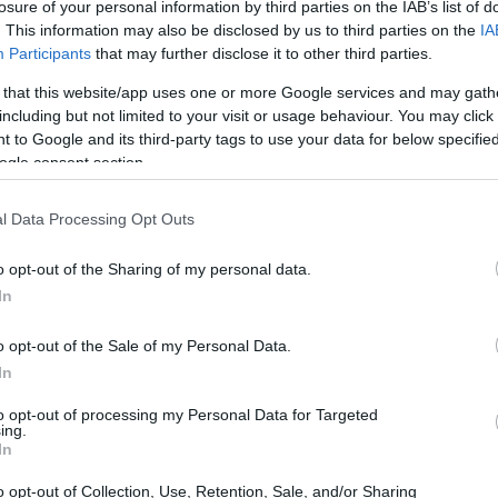
losure of your personal information by third parties on the IAB’s list of
. This information may also be disclosed by us to third parties on the
IA
Participants
that may further disclose it to other third parties.
 that this website/app uses one or more Google services and may gath
including but not limited to your visit or usage behaviour. You may click 
 to Google and its third-party tags to use your data for below specifi
ogle consent section.
l Data Processing Opt Outs
o per
Supergirl
Safran ha parlato della possibilità
o opt-out of the Sharing of my personal data.
ndo che, sebbene non sia una priorità
In
izzato in futuro. “Sappiamo che prima o poi si
ato, aggiungendo che al momento la loro
o opt-out of the Sale of my Personal Data.
In
nciati.
to opt-out of processing my Personal Data for Targeted
ing.
In
o opt-out of Collection, Use, Retention, Sale, and/or Sharing