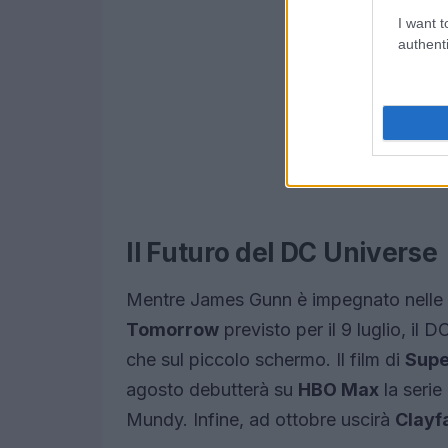
I want t
authenti
Il Futuro del DC Universe
Mentre James Gunn è impegnato nelle r
Tomorrow
previsto per il 9 luglio, il
che sul piccolo schermo. Il film di
Supe
agosto debutterà su
HBO Max
la seri
Mundy. Infine, ad ottobre uscirà
Clayf