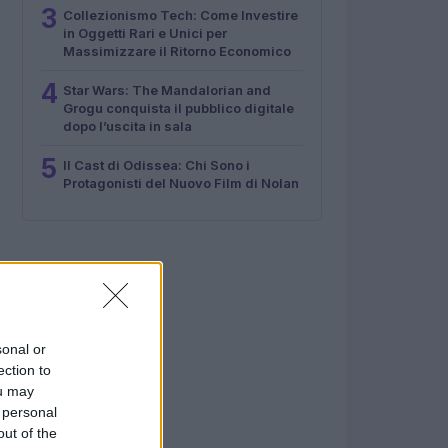
3
Collezionismo Tech: Come Investire
in Oggetti Rari e Unici per
Massimizzare il Ritorno Economico
4
Star Wars: The Mandalorian and
Grogu conquista il pubblico digitale
dopo l’uscita in sala
5
Il Cast di Odissea: Chi Sono i
Protagonisti del Nuovo Film di Nolan
sonal or
ection to
ou may
 personal
out of the