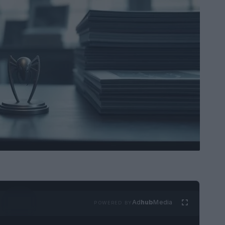
Ad
hub
Media
POWERED BY