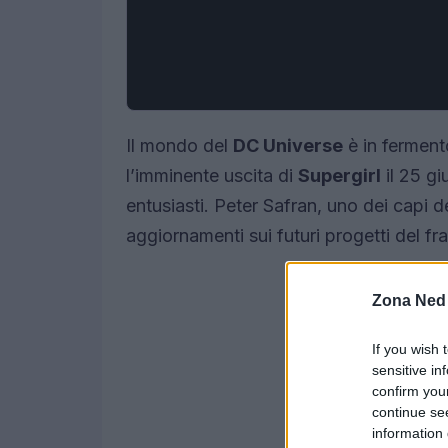
Il mondo del
DC Universe
è in ferment
l’imminente uscita di
Supergirl
il 25 gi
entusiasti. Peter Safran, uno dei capi d
aggiornamenti sui futuri progetti del fr
Zona Ned
If you wish 
sensitive in
confirm you
continue se
information 