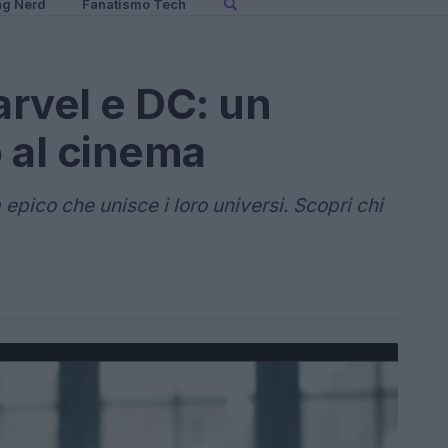
ng Nerd
Fanatismo Tech
arvel e DC: un
 al cinema
epico che unisce i loro universi. Scopri chi