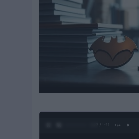
0:28 / 1:21
1
/
4