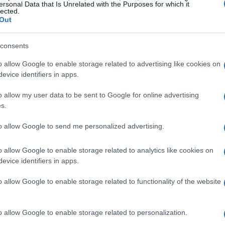
nato
The Brave and the Bold
un film che porterà
ersonal Data that Is Unrelated with the Purposes for which it
lected.
rso DC. Inoltre, ha rivelato che le riprese della
Out
zieranno quest’anno. “È una grande notizia, tra
 dirlo”, ha ammesso con un sorriso.
consents
o allow Google to enable storage related to advertising like cookies on
off di
Superman
incentrato sul fotoreporter del
evice identifiers in apps.
za di
Gorilla Grodd
uno dei nemici più
o allow my user data to be sent to Google for online advertising
eato che lui e James Gunn discuteranno del
s.
rtuno, mettendo l’accento sulla qualità delle
to allow Google to send me personalized advertising.
o allow Google to enable storage related to analytics like cookies on
evice identifiers in apps.
o allow Google to enable storage related to functionality of the website
o allow Google to enable storage related to personalization.