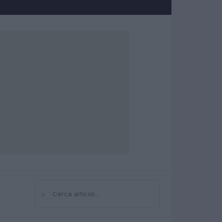
⌕
Cerca