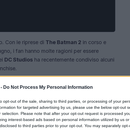
o. Con le riprese di
The Batman 2
in corso e
ugno, i fan hanno molte ragioni per essere
ei
DC Studios
ha recentemente condiviso alcuni
anchise.
 -
Do Not Process My Personal Information
to opt-out of the sale, sharing to third parties, or processing of your per
formation for targeted advertising by us, please use the below opt-out s
r selection. Please note that after your opt-out request is processed y
eing interest-based ads based on personal information utilized by us or
disclosed to third parties prior to your opt-out. You may separately opt-