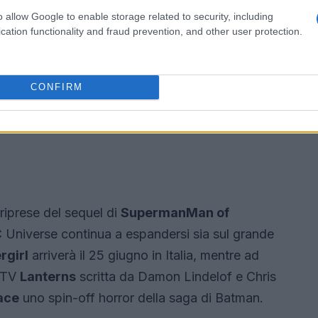
o allow Google to enable storage related to security, including
cation functionality and fraud prevention, and other user protection.
CONFIRM
iprese del sequel di
Superman
Man of
 DC Universe continua a espandersi sia sul grande
rgirl
arriverà il 25 giugno in Italia, mentre ad
e TV
Lanterns
scritta da Damon Lindelof e Chris
ace
uno spin-off horror della saga di Batman.