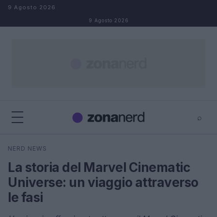
Salta al contenuto
9 Agosto 2026
9 Agosto 2026
⌕
×
⌕
NERD NEWS
Cerca
La storia del Marvel Cinematic
Universe: un viaggio attraverso
le fasi