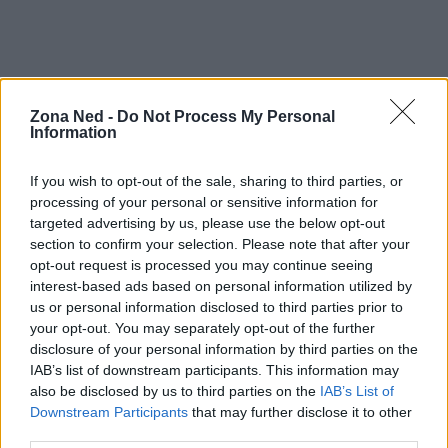
Conclusione
Zona Ned -
Do Not Process My Personal
Information
Il Marvel Cinematic Universe ha dimostrato di
essere molto più di una semplice serie di film; è un
If you wish to opt-out of the sale, sharing to third parties, or
fenomeno culturale che ha cambiato il modo in cui
processing of your personal or sensitive information for
targeted advertising by us, please use the below opt-out
raccontiamo storie nel cinema e in televisione. Con
section to confirm your selection. Please note that after your
ogni nuova fase, il MCU continua a espandere i
opt-out request is processed you may continue seeing
suoi confini narrativi, portando i fan in viaggi
interest-based ads based on personal information utilized by
us or personal information disclosed to third parties prior to
sempre più avvincenti e sorprendenti.
your opt-out. You may separately opt-out of the further
disclosure of your personal information by third parties on the
IAB’s list of downstream participants. This information may
also be disclosed by us to third parties on the
IAB’s List of
AUTORE
Downstream Participants
that may further disclose it to other
Staff
third parties.