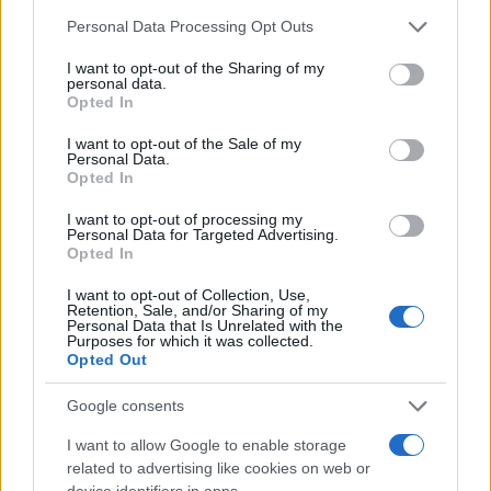
Please note that this website/app uses one or more Google
Personal Data Processing Opt Outs
services and may gather and store information including but
not limited to your visit or usage behaviour. You may click to
I want to opt-out of the Sharing of my
personal data.
grant or deny consent to Google and its third-party tags to
Opted In
use your data for below specified purposes in below Google
consent section.
I want to opt-out of the Sale of my
Personal Data.
Opted In
I want to opt-out of processing my
Personal Data for Targeted Advertising.
Opted In
I want to opt-out of Collection, Use,
Retention, Sale, and/or Sharing of my
Personal Data that Is Unrelated with the
Purposes for which it was collected.
Opted Out
Google consents
I want to allow Google to enable storage
related to advertising like cookies on web or
device identifiers in apps.