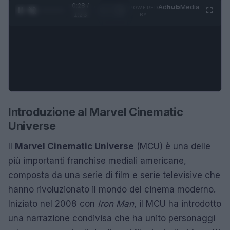
0:28 /
Ad
hub
Media
POWERED
1
/
4
1:23
BY
Introduzione al Marvel Cinematic
Universe
Il
Marvel Cinematic Universe
(MCU) è una delle
più importanti franchise mediali americane,
composta da una serie di film e serie televisive che
hanno rivoluzionato il mondo del cinema moderno.
Iniziato nel 2008 con
Iron Man
, il MCU ha introdotto
una narrazione condivisa che ha unito personaggi