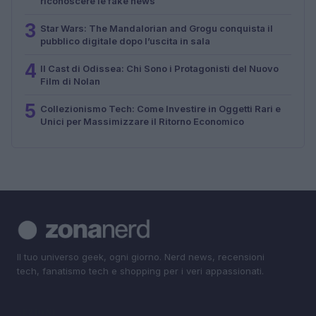
riconoscere le fake news
3
Star Wars: The Mandalorian and Grogu conquista il
pubblico digitale dopo l’uscita in sala
4
Il Cast di Odissea: Chi Sono i Protagonisti del Nuovo
Film di Nolan
5
Collezionismo Tech: Come Investire in Oggetti Rari e
Unici per Massimizzare il Ritorno Economico
Il tuo universo geek, ogni giorno. Nerd news, recensioni
tech, fanatismo tech e shopping per i veri appassionati.
SEZIONI