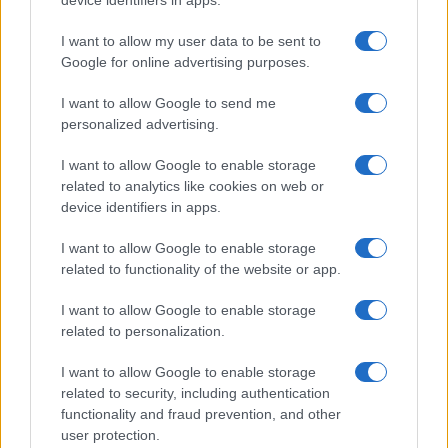
Continua a leggere
I want to allow my user data to be sent to
Google for online advertising purposes.
NERD NEWS
I want to allow Google to send me
personalized advertising.
I want to allow Google to enable storage
related to analytics like cookies on web or
device identifiers in apps.
I want to allow Google to enable storage
related to functionality of the website or app.
I want to allow Google to enable storage
related to personalization.
Pieve Comics 2026: tutto ciò che devi sapere
I want to allow Google to enable storage
sull’evento nerd di Perugia
related to security, including authentication
Andrea Conforti · 6 Ago 2026
functionality and fraud prevention, and other
user protection.