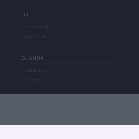
UK
News Hub UK
Lgbtq News
OLANDA
Investeren 24
NL Newz