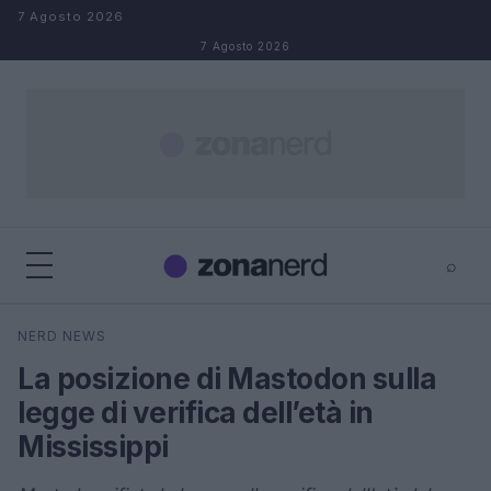
Salta al contenuto
7 Agosto 2026
7 Agosto 2026
⌕
×
⌕
NERD NEWS
Cerca
La posizione di Mastodon sulla
legge di verifica dell’età in
Mississippi