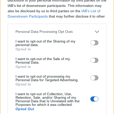
disclosure of your personal information by third parties on the
IAB’s list of downstream participants. This information may
also be disclosed by us to third parties on the
IAB’s List of
Downstream Participants
that may further disclose it to other
third parties.
Please note that this website/app uses one or more Google
Personal Data Processing Opt Outs
services and may gather and store information including but
AUTORE
not limited to your visit or usage behaviour. You may click to
I want to opt-out of the Sharing of my
Staff
personal data.
grant or deny consent to Google and its third-party tags to
Opted In
use your data for below specified purposes in below Google
consent section.
I want to opt-out of the Sale of my
Personal Data.
Opted In
I want to opt-out of processing my
Personal Data for Targeted Advertising.
Opted In
I want to opt-out of Collection, Use,
Retention, Sale, and/or Sharing of my
Personal Data that Is Unrelated with the
Purposes for which it was collected.
Opted Out