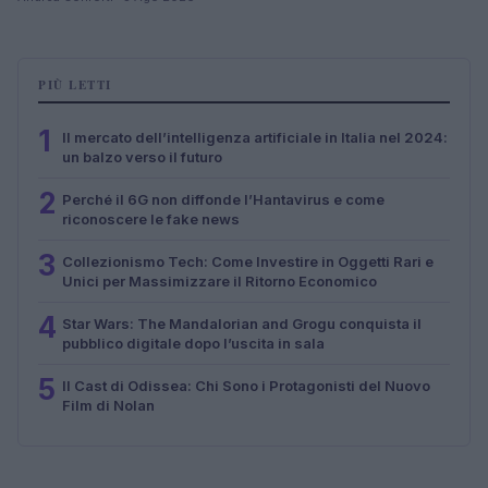
PIÙ LETTI
1
Il mercato dell’intelligenza artificiale in Italia nel 2024:
un balzo verso il futuro
2
Perché il 6G non diffonde l’Hantavirus e come
riconoscere le fake news
3
Collezionismo Tech: Come Investire in Oggetti Rari e
Unici per Massimizzare il Ritorno Economico
4
Star Wars: The Mandalorian and Grogu conquista il
pubblico digitale dopo l’uscita in sala
5
Il Cast di Odissea: Chi Sono i Protagonisti del Nuovo
Film di Nolan