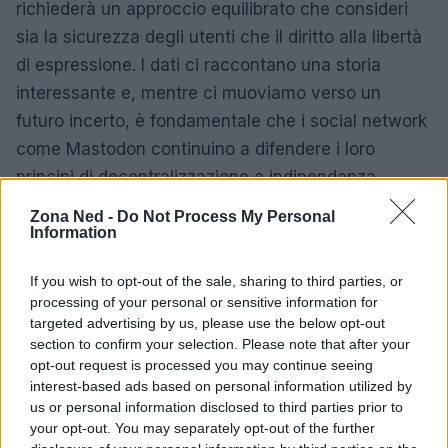
richiederà un approccio equilibrato che consideri
sia la sicurezza degli utenti che il diritto alla libertà
di espressione. I dati ci raccontano una storia
interessante e, mentre ci muoviamo verso un
futuro incerto, è fondamentale che i social network
come Mastodon continuino a difendere i loro
principi di decentralizzazione e indipendenza.
Zona Ned -
Do Not Process My Personal
Information
If you wish to opt-out of the sale, sharing to third parties, or
processing of your personal or sensitive information for
targeted advertising by us, please use the below opt-out
section to confirm your selection. Please note that after your
opt-out request is processed you may continue seeing
interest-based ads based on personal information utilized by
us or personal information disclosed to third parties prior to
your opt-out. You may separately opt-out of the further