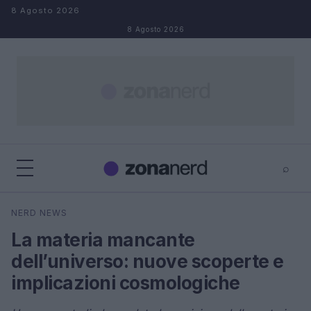
Salta al contenuto
8 Agosto 2026
8 Agosto 2026
⌕
×
⌕
NERD NEWS
Cerca
La materia mancante
dell’universo: nuove scoperte e
implicazioni cosmologiche