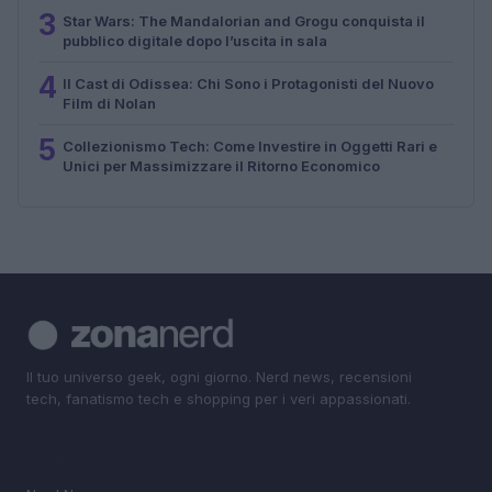
3
Star Wars: The Mandalorian and Grogu conquista il
pubblico digitale dopo l’uscita in sala
4
Il Cast di Odissea: Chi Sono i Protagonisti del Nuovo
Film di Nolan
5
Collezionismo Tech: Come Investire in Oggetti Rari e
Unici per Massimizzare il Ritorno Economico
Il tuo universo geek, ogni giorno. Nerd news, recensioni
tech, fanatismo tech e shopping per i veri appassionati.
SEZIONI