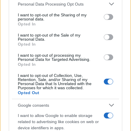
Please note that this website/app uses one or more Google
Personal Data Processing Opt Outs
services and may gather and store information including but
not limited to your visit or usage behaviour. You may click to
I want to opt-out of the Sharing of my
personal data.
grant or deny consent to Google and its third-party tags to
Opted In
use your data for below specified purposes in below Google
consent section.
I want to opt-out of the Sale of my
Personal Data.
Opted In
I want to opt-out of processing my
Personal Data for Targeted Advertising.
Opted In
I want to opt-out of Collection, Use,
Retention, Sale, and/or Sharing of my
Personal Data that Is Unrelated with the
Purposes for which it was collected.
Opted Out
Google consents
I want to allow Google to enable storage
related to advertising like cookies on web or
device identifiers in apps.