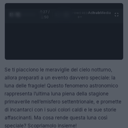
0:28 /
Ad
hub
Media
POWERED
1
/
4
1:50
BY
Se ti piacciono le meraviglie del cielo notturno,
allora preparati a un evento davvero speciale: la
luna delle fragole! Questo fenomeno astronomico
rappresenta l’ultima luna piena della stagione
primaverile nell’emisfero settentrionale, e promette
di incantarci con i suoi colori caldi e le sue storie
affascinanti. Ma cosa rende questa luna così
speciale? Scopriamolo insieme!