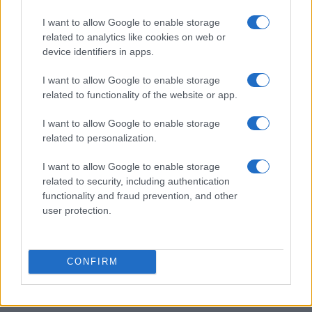
Workflow di laboratorio per test fotografici e video
I want to allow Google to enable storage
replicabili
related to analytics like cookies on web or
Andrea Conforti · 1 Ago 2026
device identifiers in apps.
RECENSIONI TECH
I want to allow Google to enable storage
related to functionality of the website or app.
I want to allow Google to enable storage
related to personalization.
I want to allow Google to enable storage
related to security, including authentication
functionality and fraud prevention, and other
user protection.
CONFIRM
Metodo nerd per testare l’autonomia reale del
notebook con dati ripetibili
Andrea Conforti · 31 Lug 2026