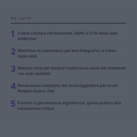
PIÙ LETTI
1
Come valutare infotainment, ADAS e OTA nelle auto
elettriche
2
Workflow di laboratorio per test fotografici e video
replicabili
3
Metodo nerd per testare l’autonomia reale del notebook
con dati ripetibili
4
Recensione completa del massaggiatore per occhi
Renpho Eyeris Zen
5
Palantir e governance algoritmica: guida pratica alla
valutazione critica