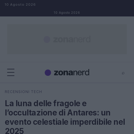
Salta al contenuto
10 Agosto 2026
10 Agosto 2026
⌕
×
⌕
RECENSIONI TECH
Cerca
La luna delle fragole e
l’occultazione di Antares: un
evento celestiale imperdibile nel
2025