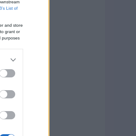
 downstream
B’s List of
er and store
to grant or
ed purposes