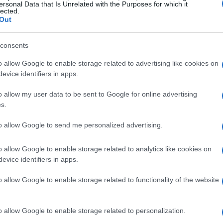
larna
ersonal Data that Is Unrelated with the Purposes for which it
lected.
Out
tkowski, Klarna sta cercando di ridefinire la
ivo di trasformare la sua app in un vero e
consents
 mira a fornire agli utenti strumenti avanzati per
o allow Google to enable storage related to advertising like cookies on
alternative più vantaggiose. Questo approccio si
evice identifiers in apps.
ale, promettendo una personalizzazione mai vista
o allow my user data to be sent to Google for online advertising
re il piano telefonico direttamente dall’app, senza
s.
 immediata tramite eSIM: un’opzione decisamente
to allow Google to send me personalized advertising.
mpre più in cerca di flessibilità e trasparenza.
o allow Google to enable storage related to analytics like cookies on
 in programma di espandere questo servizio non
evice identifiers in apps.
no Unito, in Germania e in altri mercati europei.
o allow Google to enable storage related to functionality of the website
ndicativa di una visione ambiziosa, destinata a
ente competitivo. Con concorrenti come Mint
o allow Google to enable storage related to personalization.
rà dimostrare di avere un vantaggio competitivo