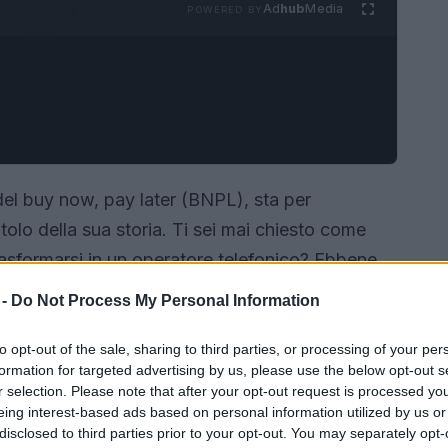
Ad
hub
Media
POWERED BY
del buy now, pay later (BNPL), sta per
olo della sua storia. Ti sei mai chiesto come
trasformarsi in un operatore telefonico? Ebbene,
rta oltre ai tradizionali servizi di pagamento
 -
Do Not Process My Personal Information
 un servizio telefonico illimitato negli Stati Uniti.
ti potranno godere di dati 5G senza limiti,
to opt-out of the sale, sharing to third parties, or processing of your per
formation for targeted advertising by us, please use the below opt-out s
ello di Mobile Virtual Network Operator
r selection. Please note that after your opt-out request is processed y
Ma non è solo una mossa commerciale:
eing interest-based ads based on personal information utilized by us or
disclosed to third parties prior to your opt-out. You may separately opt-
o la creazione di un assistente finanziario