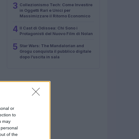
3
Collezionismo Tech: Come Investire
in Oggetti Rari e Unici per
Massimizzare il Ritorno Economico
4
Il Cast di Odissea: Chi Sono i
Protagonisti del Nuovo Film di Nolan
5
Star Wars: The Mandalorian and
Grogu conquista il pubblico digitale
dopo l’uscita in sala
sonal or
ection to
ou may
 personal
out of the