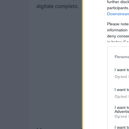
further disc
digitale completo.
participants
Downstream 
Please note
information 
deny consent
in below Go
Persona
I want t
Opted 
I want t
Opted 
I want 
Advertis
Opted 
I want t