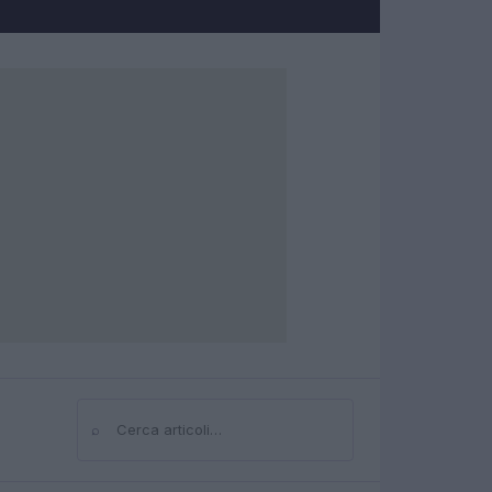
⌕
Cerca