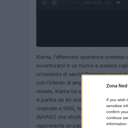
0:27 / 1:20
1
/
4
Klarna, l’affermato operatore svedese 
avventurarsi in un nuovo e audace capit
un’azienda di servizi finanziari possa 
con l’intento di ampliare la propria offe
Zona Ned
rateale, Klarna ha annunciato il lancio di
A partire da 40 dollari al mese, gli uten
If you wish 
sensitive in
chiamate e SMS, tutto grazie a un mod
confirm you
(MVNO) che sfrutta la rete di AT&T. 
continue se
information 
rappresenta un passo significativo vers