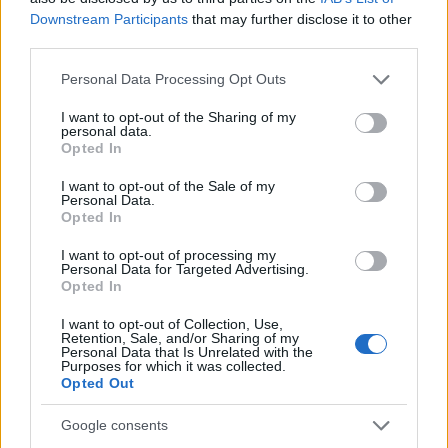
Downstream Participants
that may further disclose it to other
third parties.
AUTORE
Staff
Please note that this website/app uses one or more Google
Personal Data Processing Opt Outs
services and may gather and store information including but
not limited to your visit or usage behaviour. You may click to
I want to opt-out of the Sharing of my
personal data.
grant or deny consent to Google and its third-party tags to
Opted In
use your data for below specified purposes in below Google
consent section.
I want to opt-out of the Sale of my
Personal Data.
Opted In
I want to opt-out of processing my
Personal Data for Targeted Advertising.
Opted In
I want to opt-out of Collection, Use,
Retention, Sale, and/or Sharing of my
Personal Data that Is Unrelated with the
Purposes for which it was collected.
Opted Out
Google consents