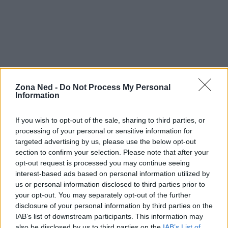
In conclusione,
Jurassic Park Rebirth
non è solo
Zona Ned -
Do Not Process My Personal
Information
un film di avventura, ma un esempio di come
tornare alle origini possa rivelarsi vincente. Unendo
If you wish to opt-out of the sale, sharing to third parties, or
emozione, azione e una riflessione sulla nostra
processing of your personal or sensitive information for
targeted advertising by us, please use the below opt-out
interazione con il mondo naturale, il film riesce a
section to confirm your selection. Please note that after your
intrattenere e stimolare la mente. Con la giusta
opt-out request is processed you may continue seeing
strategia e un occhio attento ai dati, è possibile
interest-based ads based on personal information utilized by
us or personal information disclosed to third parties prior to
replicare questo successo anche nel marketing
your opt-out. You may separately opt-out of the further
digitale. E tu, sei pronto a dare una nuova vita alle
disclosure of your personal information by third parties on the
tue campagne?
IAB’s list of downstream participants. This information may
also be disclosed by us to third parties on the
IAB’s List of