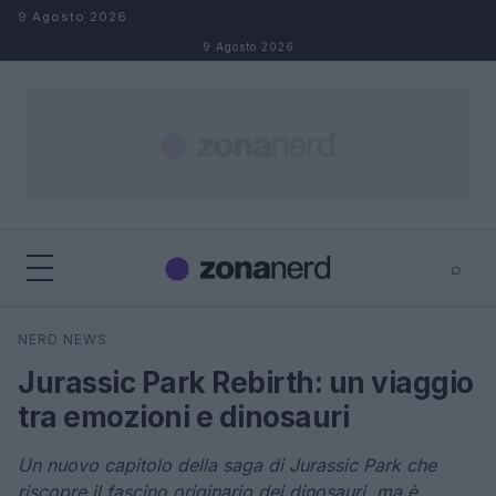
Salta al contenuto
9 Agosto 2026
9 Agosto 2026
⌕
×
⌕
NERD NEWS
Cerca
Jurassic Park Rebirth: un viaggio
tra emozioni e dinosauri
Un nuovo capitolo della saga di Jurassic Park che
riscopre il fascino originario dei dinosauri, ma è