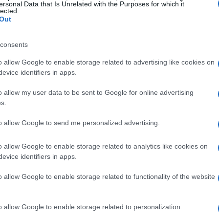
 settore, offre una selezione di monete con
ersonal Data that Is Unrelated with the Purposes for which it
lected.
alla rarità, spesso certificate da
NGC
o
PCGS
.
Out
emi
consents
o allow Google to enable storage related to advertising like cookies on
pita per celebrare la ricchezza della fauna
evice identifiers in apps.
principali temi troviamo i
Big Five
, che
o allow my user data to be sent to Google for online advertising
efante, il bufalo e il leopardo, seguiti da altre
s.
to allow Google to send me personalized advertising.
o allow Google to enable storage related to analytics like cookies on
evice identifiers in apps.
to tra il 1994 e il 1998. Ogni moneta di questa
 emblematici del continente. Per esempio, la
o allow Google to enable storage related to functionality of the website
tura di soli 2.902 esemplari, rendendola un
 emissioni, come la moneta del
Bufalo
del 1997,
o allow Google to enable storage related to personalization.