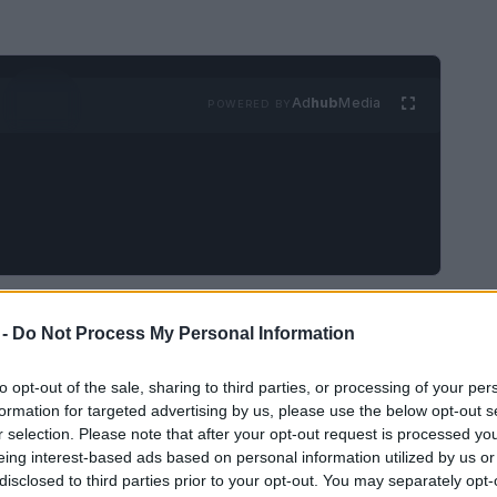
Ad
hub
Media
POWERED BY
 si sono affermate come una delle proposte più
 -
Do Not Process My Personal Information
moderno. Fin dal loro lancio nel 1994, queste
llezionisti e investitori grazie ai loro motivi
to opt-out of the sale, sharing to third parties, or processing of your per
formation for targeted advertising by us, please use the below opt-out s
lle tirature limitate. Ogni anno, la
Zecca
r selection. Please note that after your opt-out request is processed y
endendo ogni emissione un’opportunità unica per
eing interest-based ads based on personal information utilized by us or
ria.
disclosed to third parties prior to your opt-out. You may separately opt-