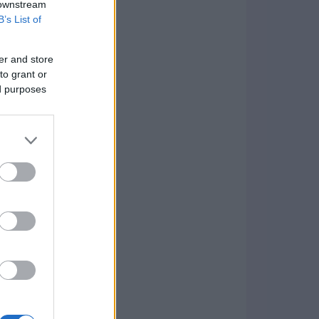
 downstream
B’s List of
er and store
to grant or
ed purposes