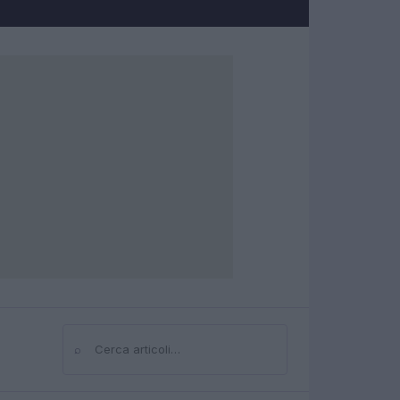
⌕
Cerca