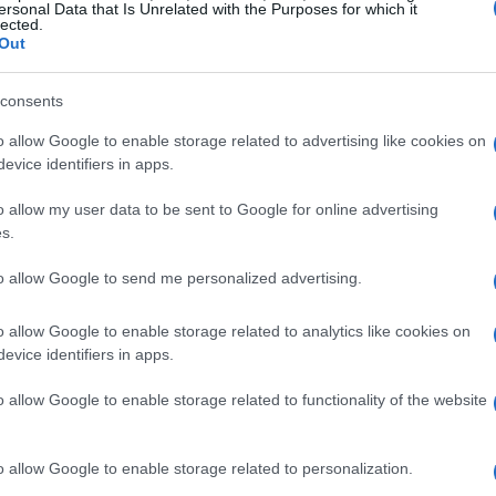
isservizi
ersonal Data that Is Unrelated with the Purposes for which it
lected.
Out
nali social e su monitoraggi pubblici, i problemi
e
, difficoltà di accesso a siti web e rallentamenti
consents
ti hanno anche riferito inosservabili
o allow Google to enable storage related to advertising like cookies on
 con particolare attenzione a
Outlook
, e
evice identifiers in apps.
tica
. Le città che hanno registrato più
o allow my user data to be sent to Google for online advertising
 Venezia, Bologna, Firenze, Perugia, Roma e
s.
i centrali del paese.
to allow Google to send me personalized advertising.
nalazioni
o allow Google to enable storage related to analytics like cookies on
evice identifiers in apps.
enziato densità elevate di anomalie nelle aree
o allow Google to enable storage related to functionality of the website
tte la maggiore popolazione connessa ma indica
rete maggiormente sfruttate. Le segnalazioni
o allow Google to enable storage related to personalization.
ne mobile
sia sul
Wi-Fi domestico
,