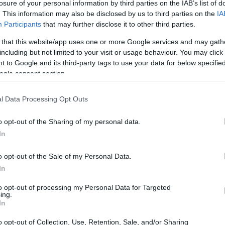
losure of your personal information by third parties on the IAB’s list of
. This information may also be disclosed by us to third parties on the
IA
Participants
that may further disclose it to other third parties.
 that this website/app uses one or more Google services and may gath
including but not limited to your visit or usage behaviour. You may click 
 to Google and its third-party tags to use your data for below specifi
ogle consent section.
l Data Processing Opt Outs
o opt-out of the Sharing of my personal data.
In
noti, indica le aree maggiormente colpite e
o opt-out of the Sale of my Personal Data.
In
itati dalle prime verifiche. L’obiettivo è fornire
 possibili collegamenti tra i disservizi rilevati
to opt-out of processing my Personal Data for Targeted
ing.
In
o opt-out of Collection, Use, Retention, Sale, and/or Sharing