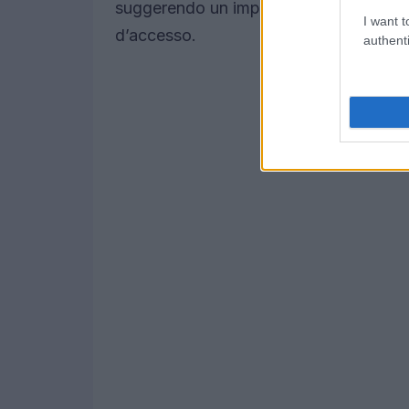
suggerendo un impatto esteso che non s
I want t
d’accesso.
authenti