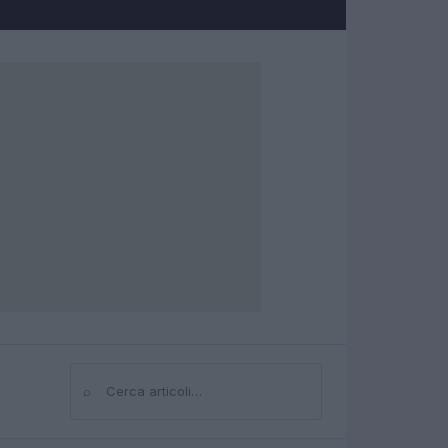
⌕
Cerca