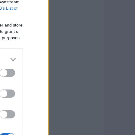
 downstream
B’s List of
er and store
to grant or
ed purposes