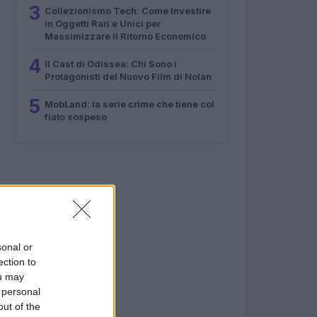
3
Collezionismo Tech: Come Investire
in Oggetti Rari e Unici per
Massimizzare il Ritorno Economico
4
Il Cast di Odissea: Chi Sono i
Protagonisti del Nuovo Film di Nolan
5
MobLand: la serie crime che tiene col
fiato sospeso
sonal or
ection to
ou may
 personal
out of the