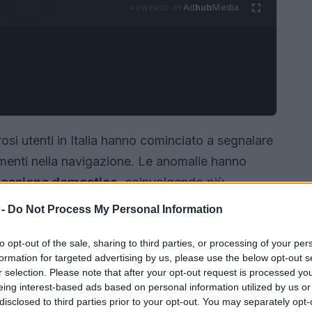
Ad
hub
Media
POWERED BY
si utenti in Italia hanno cominciato a segnalare
menti nella navigazione. Le anomalie hanno
essione domestica
, coinvolgendo più
co tempo le segnalazioni hanno coperto l’intero
 -
Do Not Process My Personal Information
iù intensi nelle grandi città.
to opt-out of the sale, sharing to third parties, or processing of your per
formation for targeted advertising by us, please use the below opt-out s
r selection. Please note that after your opt-out request is processed y
eing interest-based ads based on personal information utilized by us or
disclosed to third parties prior to your opt-out. You may separately opt-