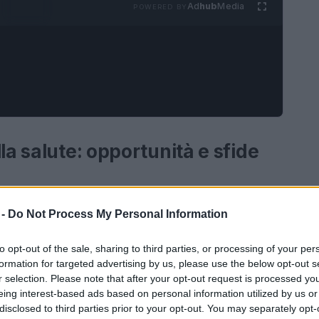
Ad
hub
Media
POWERED BY
la salute: opportunità e sfide
a affrontato una rapida
digitalizzazione
,
 -
Do Not Process My Personal Information
l modo in cui i servizi vengono erogati.
Dal
to opt-out of the sale, sharing to third parties, or processing of your per
n crescente bisogno di soluzioni che possano
formation for targeted advertising by us, please use the below opt-out s
efficiente.
r selection. Please note that after your opt-out request is processed y
eing interest-based ads based on personal information utilized by us or
disclosed to third parties prior to your opt-out. You may separately opt-