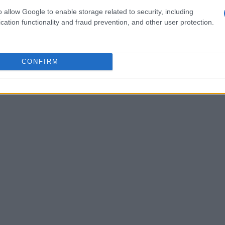
a dimostrato che i pazienti che utilizzano
o allow Google to enable storage related to security, including
 di soddisfazione più elevati rispetto a quelli che
cation functionality and fraud prevention, and other user protection.
cando un miglioramento complessivo nell’esperienza
CONFIRM