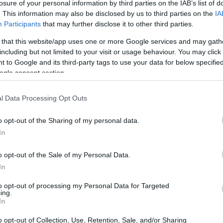
losure of your personal information by third parties on the IAB’s list of
. This information may also be disclosed by us to third parties on the
IA
Participants
that may further disclose it to other third parties.
 that this website/app uses one or more Google services and may gath
including but not limited to your visit or usage behaviour. You may click 
 to Google and its third-party tags to use your data for below specifi
ogle consent section.
l Data Processing Opt Outs
o opt-out of the Sharing of my personal data.
In
o opt-out of the Sale of my Personal Data.
In
o clinico
to opt-out of processing my Personal Data for Targeted
ing.
In
itari è stato limitato da diversi fattori, tra cui la
o opt-out of Collection, Use, Retention, Sale, and/or Sharing
pecialisti. Gli
studi clinici
dimostrano che una