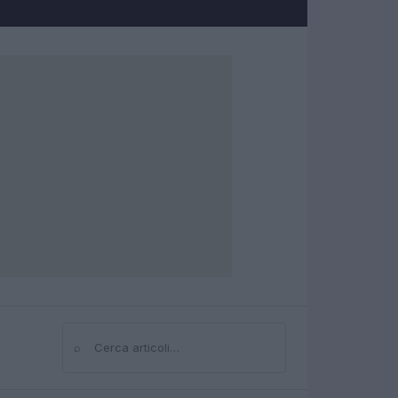
⌕
Cerca