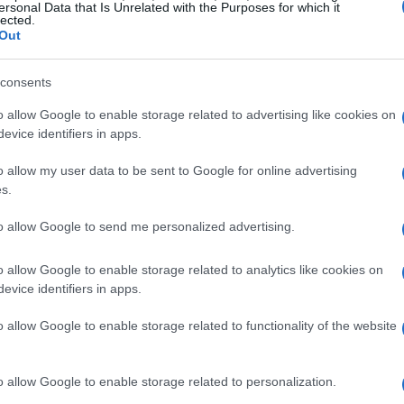
ersonal Data that Is Unrelated with the Purposes for which it
lected.
iceve le cure necessarie a causa di queste
Out
consents
oposta
o allow Google to enable storage related to advertising like cookies on
evice identifiers in apps.
zioni di telemedicina e i dispositivi indossabili,
o allow my user data to be sent to Google for online advertising
stacoli significativi nell’accesso alle cure. Le
s.
 ai pazienti di consultare i medici da remoto,
to allow Google to send me personalized advertising.
 fisici e migliorando l’efficienza del sistema
o allow Google to enable storage related to analytics like cookies on
evice identifiers in apps.
supporto
o allow Google to enable storage related to functionality of the website
 della telemedicina ha portato a un aumento
o allow Google to enable storage related to personalization.
ne dei costi per il sistema sanitario. Un recente