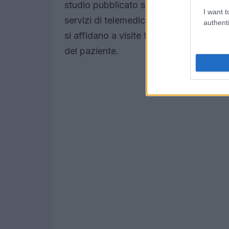
studio pubblicato su
Nature Medicine
h
I want t
servizi di telemedicina presentano tassi
authenti
si affidano a visite tradizionali, indi
del paziente.