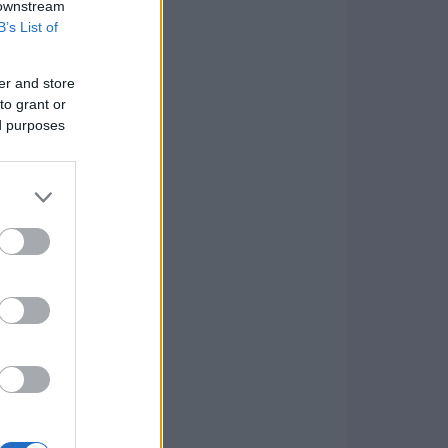
 downstream
B’s List of
er and store
to grant or
ed purposes