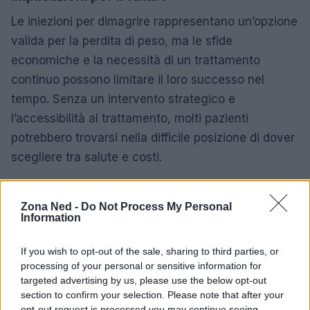
Le iniezioni per dimagrire rappresentano un’opzione
valida per la perdita di peso, ma le sfide
economiche e la necessità di un trattamento
continuo possono limitare il loro successo nel
tempo. Senza un intervento strategico e
l’accessibilità al trattamento, molti pazienti
potrebbero trovarsi nella difficile posizione di dover
scegliere tra salute e costi.
Zona Ned -
Do Not Process My Personal
AUTORE
Information
Staff
If you wish to opt-out of the sale, sharing to third parties, or
processing of your personal or sensitive information for
targeted advertising by us, please use the below opt-out
section to confirm your selection. Please note that after your
opt-out request is processed you may continue seeing