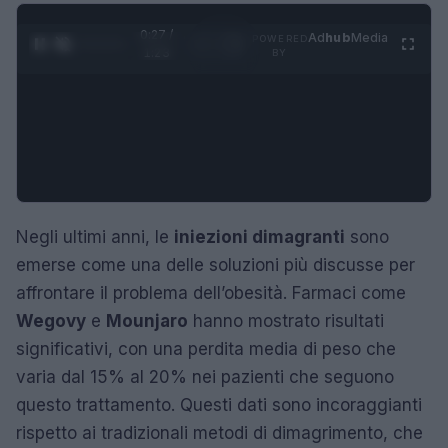
0:28 /
Ad
hub
Media
POWERED
1
/
4
1:23
BY
Negli ultimi anni, le
iniezioni dimagranti
sono
emerse come una delle soluzioni più discusse per
affrontare il problema dell’obesità. Farmaci come
Wegovy
e
Mounjaro
hanno mostrato risultati
significativi, con una perdita media di peso che
varia dal 15% al 20% nei pazienti che seguono
questo trattamento. Questi dati sono incoraggianti
rispetto ai tradizionali metodi di dimagrimento, che