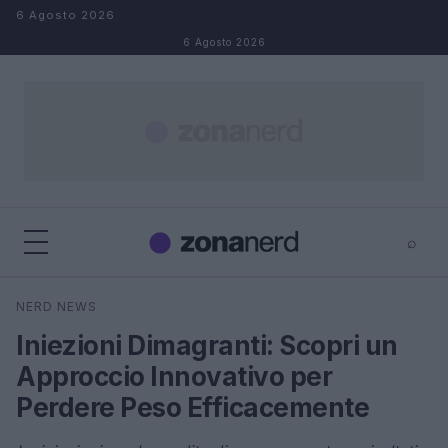
Salta al contenuto
6 Agosto 2026
6 Agosto 2026
⌕
×
⌕
NERD NEWS
Cerca
Iniezioni Dimagranti: Scopri un
Approccio Innovativo per
Perdere Peso Efficacemente