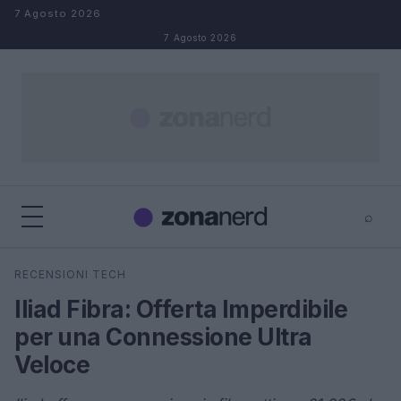
Salta al contenuto
7 Agosto 2026
7 Agosto 2026
⌕
×
⌕
RECENSIONI TECH
Cerca
Iliad Fibra: Offerta Imperdibile
per una Connessione Ultra
Veloce