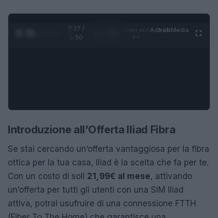
0:28 /
Ad
hub
Media
POWERED
1
/
4
1:50
BY
Introduzione all’Offerta Iliad Fibra
Se stai cercando un’offerta vantaggiosa per la fibra
ottica per la tua casa, Iliad è la scelta che fa per te.
Con un costo di soli
21,99€ al mese
, attivando
un’offerta per tutti gli utenti con una SIM Iliad
attiva, potrai usufruire di una connessione FTTH
(Fiber To The Home) che garantisce una