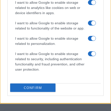
I want to allow Google to enable storage
Andrea Conforti · 31 Lug 2026
related to analytics like cookies on web or
device identifiers in apps.
RECENSIONI TECH
I want to allow Google to enable storage
related to functionality of the website or app.
I want to allow Google to enable storage
related to personalization.
I want to allow Google to enable storage
related to security, including authentication
functionality and fraud prevention, and other
user protection.
Recensione completa del massaggiatore per occhi
CONFIRM
Renpho Eyeris Zen
Andrea Conforti · 29 Lug 2026