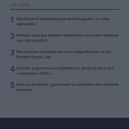
PIÙ LETTI
1
Workflow di laboratorio per test fotografici e video
replicabili
2
Metodo nerd per testare l’autonomia reale del notebook
con dati ripetibili
3
Recensione completa del massaggiatore per occhi
Renpho Eyeris Zen
4
Palantir e governance algoritmica: guida pratica alla
valutazione critica
5
Mac vs Windows: guida nerd al confronto dei notebook
premium