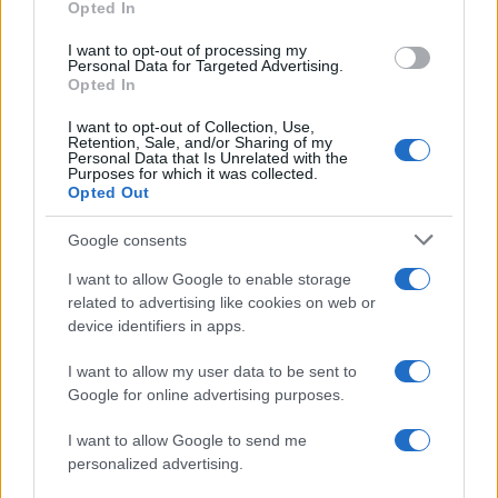
Opted In
I want to opt-out of processing my
Workflow di laboratorio per test fotografici e video
Personal Data for Targeted Advertising.
Opted In
replicabili
Andrea Conforti · 1 Ago 2026
I want to opt-out of Collection, Use,
Retention, Sale, and/or Sharing of my
Personal Data that Is Unrelated with the
RECENSIONI TECH
Purposes for which it was collected.
Opted Out
Google consents
I want to allow Google to enable storage
related to advertising like cookies on web or
device identifiers in apps.
I want to allow my user data to be sent to
Google for online advertising purposes.
I want to allow Google to send me
personalized advertising.
Metodo nerd per testare l’autonomia reale del
notebook con dati ripetibili