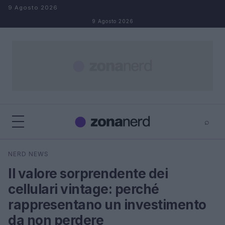
Salta al contenuto
9 Agosto 2026
9 Agosto 2026
⌕
×
⌕
NERD NEWS
Cerca
Il valore sorprendente dei
cellulari vintage: perché
rappresentano un investimento
da non perdere