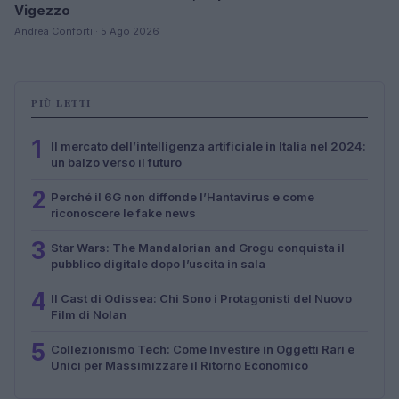
Vigezzo
Andrea Conforti · 5 Ago 2026
PIÙ LETTI
1
Il mercato dell’intelligenza artificiale in Italia nel 2024:
un balzo verso il futuro
2
Perché il 6G non diffonde l’Hantavirus e come
riconoscere le fake news
3
Star Wars: The Mandalorian and Grogu conquista il
pubblico digitale dopo l’uscita in sala
4
Il Cast di Odissea: Chi Sono i Protagonisti del Nuovo
Film di Nolan
5
Collezionismo Tech: Come Investire in Oggetti Rari e
Unici per Massimizzare il Ritorno Economico