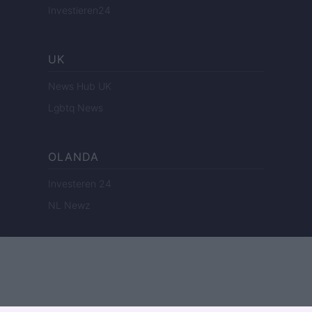
Investieren24
UK
News Hub UK
Lgbtq News
OLANDA
Investeren 24
NL Newz