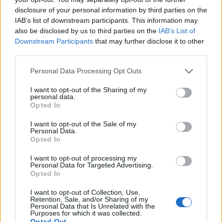
disclosure of your personal information by third parties on the
IAB’s list of downstream participants. This information may
also be disclosed by us to third parties on the
IAB’s List of
Downstream Participants
that may further disclose it to other
third parties.
Please note that this website/app uses one or more Google
Personal Data Processing Opt Outs
services and may gather and store information including but
not limited to your visit or usage behaviour. You may click to
I want to opt-out of the Sharing of my
personal data.
grant or deny consent to Google and its third-party tags to
Opted In
use your data for below specified purposes in below Google
consent section.
I want to opt-out of the Sale of my
Personal Data.
Continua a leggere
Opted In
I want to opt-out of processing my
NERD NEWS
Personal Data for Targeted Advertising.
Opted In
I want to opt-out of Collection, Use,
Retention, Sale, and/or Sharing of my
Personal Data that Is Unrelated with the
Purposes for which it was collected.
Opted Out