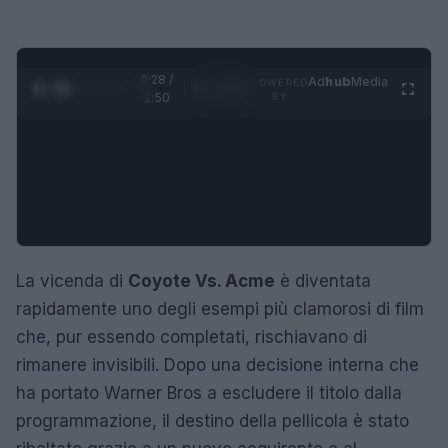
0:29 /
Ad
hub
Media
POWERED
1
/
4
1:50
BY
La vicenda di
Coyote Vs. Acme
è diventata
rapidamente uno degli esempi più clamorosi di film
che, pur essendo completati, rischiavano di
rimanere invisibili. Dopo una decisione interna che
ha portato Warner Bros a escludere il titolo dalla
programmazione, il destino della pellicola è stato