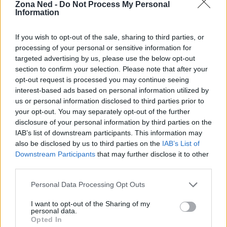
correlati.
Zona Ned -
Do Not Process My Personal
Information
Conclusione
If you wish to opt-out of the sale, sharing to third parties, or
processing of your personal or sensitive information for
La storia di
Coyote Vs. Acme
dimostra come il
targeted advertising by us, please use the below opt-out
binomio tra intervento di operatori indipendenti e il
section to confirm your selection. Please note that after your
coinvolgimento attivo della community possa
opt-out request is processed you may continue seeing
interest-based ads based on personal information utilized by
ribaltare decisioni apparentemente definitive delle
us or personal information disclosed to third parties prior to
major. Grazie all’acquisizione di
Ketchup
your opt-out. You may separately opt-out of the further
Entertainment
e al sostegno operativo e
disclosure of your personal information by third parties on the
IAB’s list of downstream participants. This information may
finanziario di
Legion M
, un film che rischiava di
also be disclosed by us to third parties on the
IAB’s List of
sparire ora è pronto a incontrare il pubblico. Per chi
Downstream Participants
that may further disclose it to other
è curioso di vedere il risultato, appuntamento nelle
third parties.
sale il 28 agosto 2026.
Please note that this website/app uses one or more Google
Personal Data Processing Opt Outs
services and may gather and store information including but
not limited to your visit or usage behaviour. You may click to
I want to opt-out of the Sharing of my
personal data.
grant or deny consent to Google and its third-party tags to
Opted In
AUTORE
use your data for below specified purposes in below Google