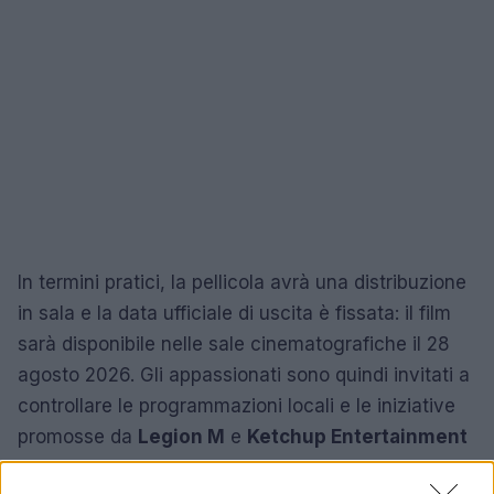
In termini pratici, la pellicola avrà una distribuzione
in sala e la data ufficiale di uscita è fissata: il film
sarà disponibile nelle sale cinematografiche il 28
agosto 2026. Gli appassionati sono quindi invitati a
controllare le programmazioni locali e le iniziative
promosse da
Legion M
e
Ketchup Entertainment
per partecipare a proiezioni speciali e eventi