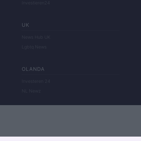
Investieren24
UK
News Hub UK
Lgbtq News
OLANDA
Investeren 24
NL Newz