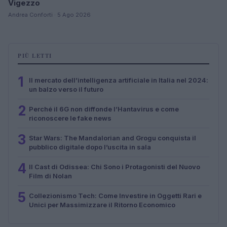
Vigezzo
Andrea Conforti · 5 Ago 2026
PIÙ LETTI
1
Il mercato dell’intelligenza artificiale in Italia nel 2024:
un balzo verso il futuro
2
Perché il 6G non diffonde l’Hantavirus e come
riconoscere le fake news
3
Star Wars: The Mandalorian and Grogu conquista il
pubblico digitale dopo l’uscita in sala
4
Il Cast di Odissea: Chi Sono i Protagonisti del Nuovo
Film di Nolan
5
Collezionismo Tech: Come Investire in Oggetti Rari e
Unici per Massimizzare il Ritorno Economico