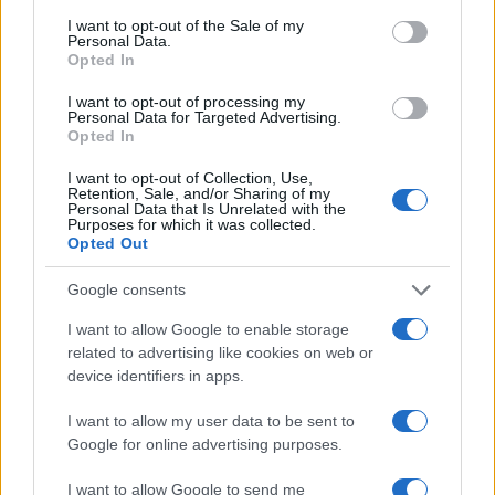
Andrea Conforti
consent section.
I want to opt-out of the Sale of my
Andrea Conforti, 46enne torinese dal look
Personal Data.
Opted In
casual e naturale, è un analista tattico che
trasforma dati e clip in racconti social. Ricorda
I want to opt-out of processing my
quando annotò la rimonta al box stampa dello
Personal Data for Targeted Advertising.
Stadio Olimpico Grande Torino: da
Opted In
quell'appunto nacque la sua linea editoriale,
che propugna spiegazioni visive per il tifoso
I want to opt-out of Collection, Use,
Retention, Sale, and/or Sharing of my
critico. Dettaglio unico: una stagione
Personal Data that Is Unrelated with the
allenatore under15 al Chieri e ciclista urbano.
Purposes for which it was collected.
Opted Out
Google consents
I want to allow Google to enable storage
related to advertising like cookies on web or
device identifiers in apps.
I want to allow my user data to be sent to
Google for online advertising purposes.
I want to allow Google to send me