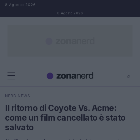
Salta al contenuto
8 Agosto 2026
8 Agosto 2026
⌕
×
⌕
NERD NEWS
Cerca
Il ritorno di Coyote Vs. Acme:
come un film cancellato è stato
salvato