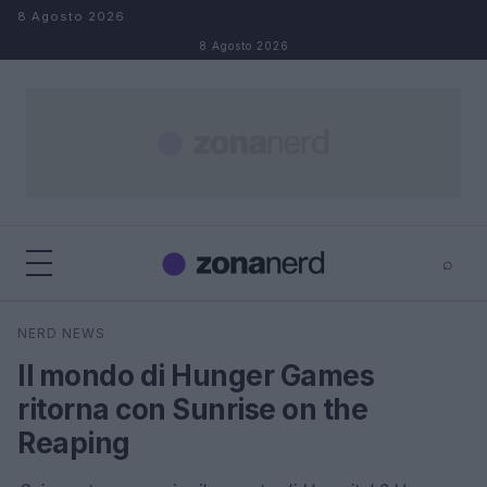
Salta al contenuto
8 Agosto 2026
8 Agosto 2026
⌕
×
⌕
NERD NEWS
Cerca
Il mondo di Hunger Games
ritorna con Sunrise on the
Reaping