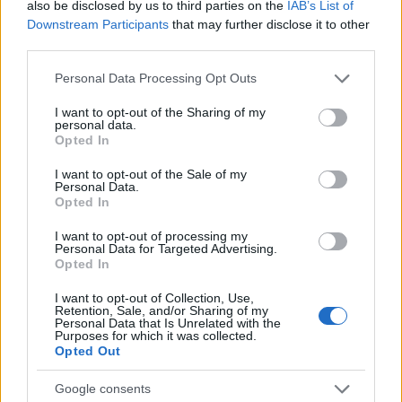
also be disclosed by us to third parties on the
IAB’s List of
Downstream Participants
that may further disclose it to other
third parties.
Please note that this website/app uses one or more Google
Personal Data Processing Opt Outs
services and may gather and store information including but
not limited to your visit or usage behaviour. You may click to
I want to opt-out of the Sharing of my
personal data.
grant or deny consent to Google and its third-party tags to
Opted In
Continua a leggere
use your data for below specified purposes in below Google
consent section.
I want to opt-out of the Sale of my
Personal Data.
NERD NEWS
Opted In
I want to opt-out of processing my
Personal Data for Targeted Advertising.
Opted In
I want to opt-out of Collection, Use,
Retention, Sale, and/or Sharing of my
Personal Data that Is Unrelated with the
Purposes for which it was collected.
Opted Out
Google consents