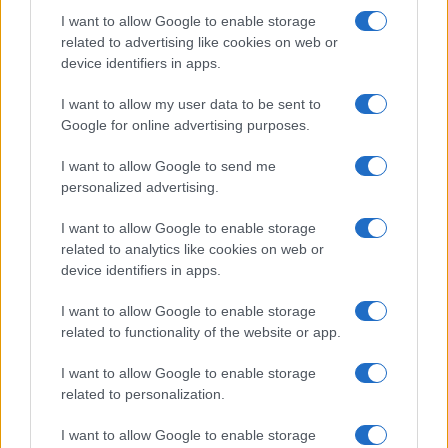
I want to allow Google to enable storage
related to advertising like cookies on web or
Pieve Comics 2026: tutto ciò che devi sapere
device identifiers in apps.
sull’evento nerd di Perugia
Andrea Conforti · 6 Ago 2026
I want to allow my user data to be sent to
Google for online advertising purposes.
NERD NEWS
I want to allow Google to send me
personalized advertising.
I want to allow Google to enable storage
related to analytics like cookies on web or
device identifiers in apps.
I want to allow Google to enable storage
related to functionality of the website or app.
I want to allow Google to enable storage
related to personalization.
Boom del settore tech italiano: 652 milioni in venture
capital nel primo semestre 2026
I want to allow Google to enable storage