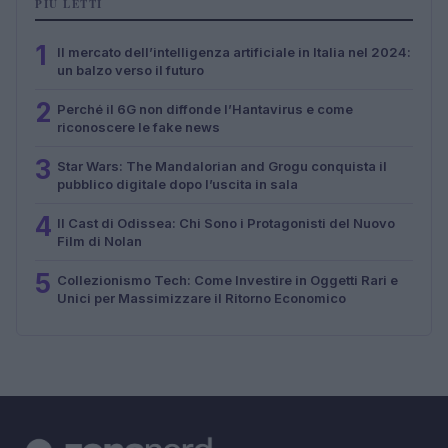
PIÙ LETTI
1
Il mercato dell’intelligenza artificiale in Italia nel 2024:
un balzo verso il futuro
2
Perché il 6G non diffonde l’Hantavirus e come
riconoscere le fake news
3
Star Wars: The Mandalorian and Grogu conquista il
pubblico digitale dopo l’uscita in sala
4
Il Cast di Odissea: Chi Sono i Protagonisti del Nuovo
Film di Nolan
5
Collezionismo Tech: Come Investire in Oggetti Rari e
Unici per Massimizzare il Ritorno Economico