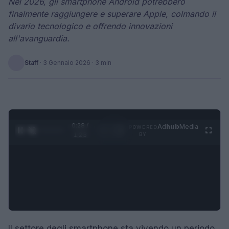
Nel 2026, gli smartphone Android potrebbero
finalmente raggiungere e superare Apple, colmando il
divario tecnologico e offrendo innovazioni
all'avanguardia.
Staff
·
3 Gennaio 2026
· 3 min
0:29 /
Ad
hub
Media
POWERED
1
/
4
1:23
BY
Il settore degli smartphone sta vivendo un periodo