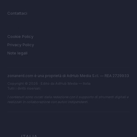
MAGAZINE
Contattaci
LEGALE
Cookie Policy
Privacy Policy
Note legali
zonanerd.com è una proprietà di AdHub Media S.r.l. — REA 2729933
Copyright © 2026 · Edito da AdHub Media — Italia
Tutti i diritti riservati
I contenuti sono curati dalla redazione con il supporto di strumenti digitali e
realizzati in collaborazione con autori indipendenti.
ITALIA