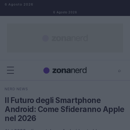
Salta al contenuto
6 Agosto 2026
6 Agosto 2026
⌕
×
⌕
NERD NEWS
Cerca
Il Futuro degli Smartphone
Android: Come Sfideranno Apple
nel 2026