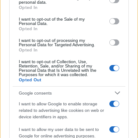
personal data.
grant or deny consent to Google and its third-party tags to
Opted In
use your data for below specified purposes in below Google
consent section.
I want to opt-out of the Sale of my
Personal Data.
Opted In
I want to opt-out of processing my
Personal Data for Targeted Advertising.
Opted In
I want to opt-out of Collection, Use,
Retention, Sale, and/or Sharing of my
Personal Data that Is Unrelated with the
Purposes for which it was collected.
Opted Out
Google consents
I want to allow Google to enable storage
Continua a leggere
related to advertising like cookies on web or
device identifiers in apps.
NERD NEWS
I want to allow my user data to be sent to
Google for online advertising purposes.