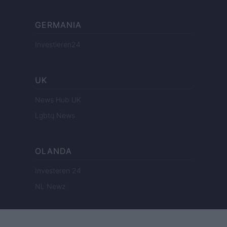
GERMANIA
Investieren24
UK
News Hub UK
Lgbtq News
OLANDA
Investeren 24
NL Newz