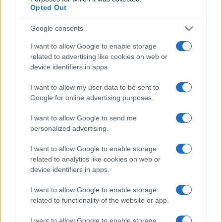
Opted Out
Google consents
I want to allow Google to enable storage
related to advertising like cookies on web or
device identifiers in apps.
I want to allow my user data to be sent to
Pieve Comics 2026: tutto ciò che devi sapere
Google for online advertising purposes.
sull’evento nerd di Perugia
Andrea Conforti · 6 Ago 2026
I want to allow Google to send me
personalized advertising.
NERD NEWS
I want to allow Google to enable storage
related to analytics like cookies on web or
device identifiers in apps.
I want to allow Google to enable storage
related to functionality of the website or app.
I want to allow Google to enable storage