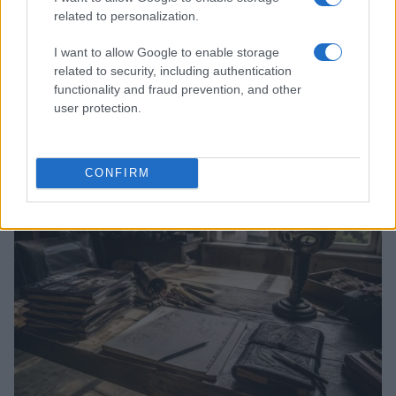
related to personalization.
I want to allow Google to enable storage
related to security, including authentication
functionality and fraud prevention, and other
Boom del settore tech italiano: 652 milioni in venture
user protection.
capital nel primo semestre 2026
Andrea Conforti · 6 Ago 2026
NERD NEWS
CONFIRM