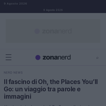
Salta al contenuto
9 Agosto 2026
9 Agosto 2026
⌕
×
⌕
NERD NEWS
Cerca
Il fascino di Oh, the Places You’ll
Go: un viaggio tra parole e
immagini