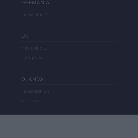
GERMANIA
Investieren24
UK
News Hub UK
Lgbtq News
OLANDA
Investeren 24
NL Newz