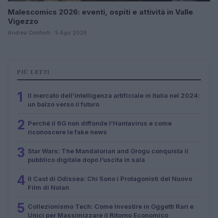
Malescomics 2026: eventi, ospiti e attività in Valle
Vigezzo
Andrea Conforti · 5 Ago 2026
PIÙ LETTI
1
Il mercato dell’intelligenza artificiale in Italia nel 2024:
un balzo verso il futuro
2
Perché il 6G non diffonde l’Hantavirus e come
riconoscere le fake news
3
Star Wars: The Mandalorian and Grogu conquista il
pubblico digitale dopo l’uscita in sala
4
Il Cast di Odissea: Chi Sono i Protagonisti del Nuovo
Film di Nolan
5
Collezionismo Tech: Come Investire in Oggetti Rari e
Unici per Massimizzare il Ritorno Economico