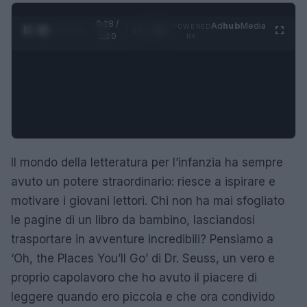
0:29 /
Ad
hub
Media
POWERED
1
/
4
1:20
BY
Il mondo della letteratura per l’infanzia ha sempre
avuto un potere straordinario: riesce a ispirare e
motivare i giovani lettori. Chi non ha mai sfogliato
le pagine di un libro da bambino, lasciandosi
trasportare in avventure incredibili? Pensiamo a
‘Oh, the Places You’ll Go’ di Dr. Seuss, un vero e
proprio capolavoro che ho avuto il piacere di
leggere quando ero piccola e che ora condivido