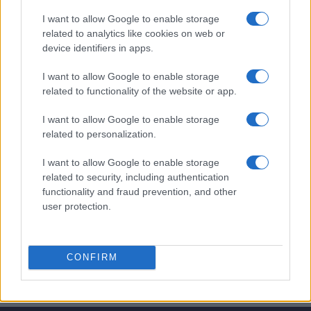
I want to allow Google to enable storage
related to analytics like cookies on web or
PIÙ LETTI
device identifiers in apps.
1
Il mercato dell’intelligenza artificiale in Italia nel 2024:
I want to allow Google to enable storage
un balzo verso il futuro
related to functionality of the website or app.
2
Perché il 6G non diffonde l’Hantavirus e come
I want to allow Google to enable storage
riconoscere le fake news
related to personalization.
3
Collezionismo Tech: Come Investire in Oggetti Rari e
Unici per Massimizzare il Ritorno Economico
I want to allow Google to enable storage
related to security, including authentication
4
Star Wars: The Mandalorian and Grogu conquista il
functionality and fraud prevention, and other
pubblico digitale dopo l’uscita in sala
user protection.
5
Il Cast di Odissea: Chi Sono i Protagonisti del Nuovo
Film di Nolan
CONFIRM