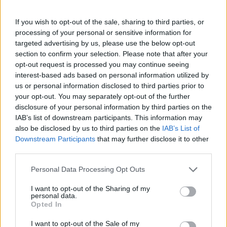
If you wish to opt-out of the sale, sharing to third parties, or
processing of your personal or sensitive information for
targeted advertising by us, please use the below opt-out
Pieve Comics 2026: tutto ciò che devi sapere
section to confirm your selection. Please note that after your
sull’evento nerd di Perugia
opt-out request is processed you may continue seeing
Andrea Conforti · 6 Ago 2026
interest-based ads based on personal information utilized by
us or personal information disclosed to third parties prior to
NERD NEWS
your opt-out. You may separately opt-out of the further
disclosure of your personal information by third parties on the
IAB’s list of downstream participants. This information may
also be disclosed by us to third parties on the
IAB’s List of
Downstream Participants
that may further disclose it to other
third parties.
Please note that this website/app uses one or more Google
Personal Data Processing Opt Outs
services and may gather and store information including but
not limited to your visit or usage behaviour. You may click to
I want to opt-out of the Sharing of my
personal data.
grant or deny consent to Google and its third-party tags to
Opted In
use your data for below specified purposes in below Google
consent section.
I want to opt-out of the Sale of my