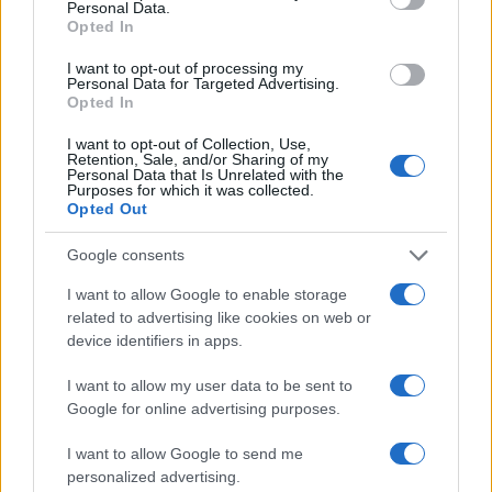
Personal Data.
Boom del settore tech italiano: 652 milioni in venture
Opted In
capital nel primo semestre 2026
Andrea Conforti · 6 Ago 2026
I want to opt-out of processing my
Personal Data for Targeted Advertising.
Opted In
NERD NEWS
I want to opt-out of Collection, Use,
Retention, Sale, and/or Sharing of my
Personal Data that Is Unrelated with the
Purposes for which it was collected.
Opted Out
Google consents
I want to allow Google to enable storage
related to advertising like cookies on web or
device identifiers in apps.
I want to allow my user data to be sent to
Google for online advertising purposes.
Malescomics 2026: eventi, ospiti e attività in Valle
Vigezzo
I want to allow Google to send me
Andrea Conforti · 5 Ago 2026
personalized advertising.