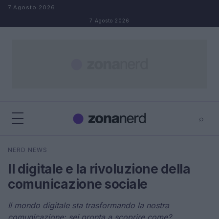
Salta al contenuto
7 Agosto 2026
7 Agosto 2026
⌕
×
⌕
NERD NEWS
Cerca
Il digitale e la rivoluzione della
comunicazione sociale
Il mondo digitale sta trasformando la nostra
comunicazione: sei pronta a scoprire come?