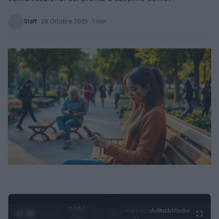
Staff
·
29 Ottobre 2025
· 1 min
0:28 /
Ad
hub
Media
POWERED
1
/
4
1:23
BY