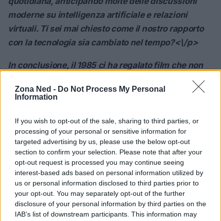
quotidiana, anticipando molte delle discussioni
moderne su intelligenza artificiale e relazioni
virtuali. Ti sei mai chiesto come il nostro rapporto
con la tecnologia sia cambiato nel tempo?<\/p>
In conclusione, il 1985 ci ha regalato film che non
solo ci intrattengono, ma ci invitano a riflettere su
Zona Ned -
Do Not Process My Personal
temi complessi e attuali. Rivedere queste pellicole
Information
ci consente di comprendere meglio non solo la
cultura del nostro passato, ma anche le radici di
If you wish to opt-out of the sale, sharing to third parties, or
processing of your personal or sensitive information for
molte delle sfide e dei dibattiti che affrontiamo
targeted advertising by us, please use the below opt-out
oggi. L’eredità di questi film continua a vivere,
section to confirm your selection. Please note that after your
influenzando nuove generazioni di cineasti e
opt-out request is processed you may continue seeing
interest-based ads based on personal information utilized by
spettatori, e chissà, magari anche tu potresti
us or personal information disclosed to third parties prior to
scoprire ispirazione per il tuo prossimo progetto o
your opt-out. You may separately opt-out of the further
semplicemente un motivo per rivedere un classico!
disclosure of your personal information by third parties on the
IAB’s list of downstream participants. This information may
<\/p>