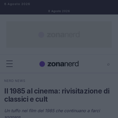
Salta al contenuto
8 Agosto 2026
8 Agosto 2026
⌕
×
⌕
NERD NEWS
Cerca
Il 1985 al cinema: rivisitazione di
classici e cult
Un tuffo nei film del 1985 che continuano a farci
sognare.