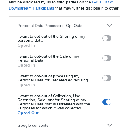
also be disclosed by us to third parties on the
IAB’s List of
Downstream Participants
that may further disclose it to other
third parties.
AUTORE
Please note that this website/app uses one or more Google
Personal Data Processing Opt Outs
Staff
services and may gather and store information including but
not limited to your visit or usage behaviour. You may click to
I want to opt-out of the Sharing of my
personal data.
grant or deny consent to Google and its third-party tags to
Opted In
use your data for below specified purposes in below Google
consent section.
I want to opt-out of the Sale of my
Personal Data.
Opted In
I want to opt-out of processing my
Personal Data for Targeted Advertising.
Opted In
I want to opt-out of Collection, Use,
Retention, Sale, and/or Sharing of my
Personal Data that Is Unrelated with the
Purposes for which it was collected.
Opted Out
Google consents