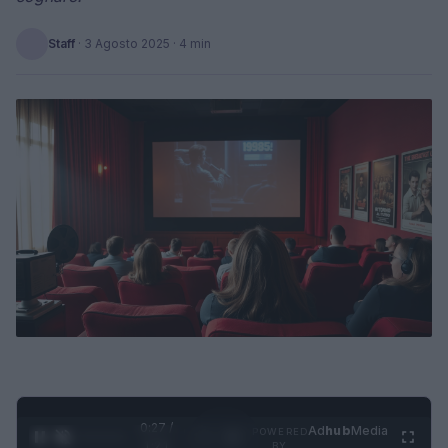
Staff
·
3 Agosto 2025
· 4 min
0:28 /
Ad
hub
Media
POWERED
1
/
4
1:21
BY