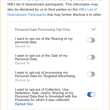
IAB’s list of downstream participants. This information may
Scegli in base alle priorità: estetica per
also be disclosed by us to third parties on the
IAB’s List of
Downstream Participants
that may further disclose it to other
l’esposizione, praticità per il gioco o un mix di
third parties.
entrambe per chi non vuole rinunciare né al look né
Please note that this website/app uses one or more Google
Personal Data Processing Opt Outs
alla sostanza.
services and may gather and store information including but
not limited to your visit or usage behaviour. You may click to
I want to opt-out of the Sharing of my
personal data.
grant or deny consent to Google and its third-party tags to
Opted In
use your data for below specified purposes in below Google
AUTORE
consent section.
Staff
I want to opt-out of the Sale of my
Personal Data.
Opted In
I want to opt-out of processing my
Personal Data for Targeted Advertising.
Opted In
I want to opt-out of Collection, Use,
Retention, Sale, and/or Sharing of my
Personal Data that Is Unrelated with the
Purposes for which it was collected.
Opted Out