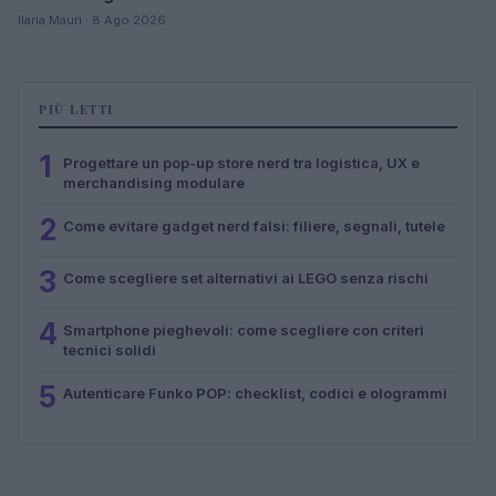
Ilaria Mauri · 8 Ago 2026
PIÙ LETTI
1
Progettare un pop-up store nerd tra logistica, UX e
merchandising modulare
2
Come evitare gadget nerd falsi: filiere, segnali, tutele
3
Come scegliere set alternativi ai LEGO senza rischi
4
Smartphone pieghevoli: come scegliere con criteri
tecnici solidi
5
Autenticare Funko POP: checklist, codici e ologrammi