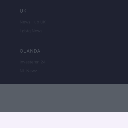
UK
News Hub UK
Lgbtq News
OLANDA
Investeren 24
NL Newz