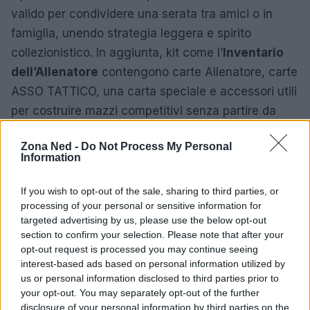
valido per condividere una serata tra amici o in
famiglia, unendo strategia leggera e spirito
collezionistico. In aggiunta, kit come l’
Inventario
dell’Allenatore
contengono carte Allenatore, carte
ASSO TATTICO, una carta speciale e accessori utili
per costruire mazzi competitivi senza partire da
zero.
Zona Ned -
Do Not Process My Personal
Information
Scatole da collezione e bundle
Le scatole a tema Poké Ball, Premier Ball e Bis Ball
If you wish to opt-out of the sale, sharing to third parties, or
processing of your personal or sensitive information for
sono pensate come contenitori da esposizione che
targeted advertising by us, please use the below opt-out
includono buste assortite e adesivi. Questi bundle
section to confirm your selection. Please note that after your
sono pratici per regali e per chi vuole organizzare
opt-out request is processed you may continue seeing
interest-based ads based on personal information utilized by
la propria collezione in modo ordinato, offrendo
us or personal information disclosed to third parties prior to
anche un piccolo valore aggiunto per chi ama
your opt-out. You may separately opt-out of the further
esporre il materiale in modo curato.
disclosure of your personal information by third parties on the