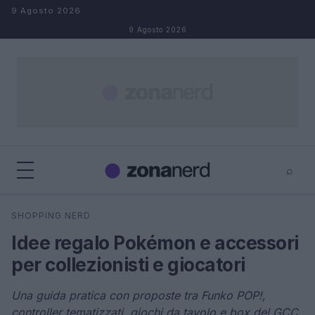
Salta al contenuto
9 Agosto 2026
9 Agosto 2026
⌕
×
⌕
SHOPPING NERD
Cerca
Idee regalo Pokémon e accessori
per collezionisti e giocatori
Una guida pratica con proposte tra Funko POP!,
controller tematizzati, giochi da tavolo e box del GCC