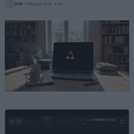
Staff
·
6 Maggio 2025
· 4 min
0:29 /
Ad
hub
Media
POWERED
1
/
4
1:21
BY