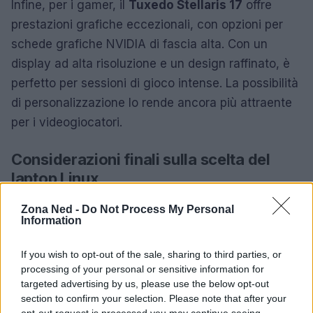
Infine, per i gamer, il
Tuxedo Stellaris 17
offre
prestazioni grafiche eccezionali, con opzioni per
schede grafiche NVIDIA di fascia alta. Con un
display ad alta risoluzione e un design raffinato, è
perfetto per sessioni di gioco intense. La possibilità
di personalizzazione lo rende ancora più attraente
per i videogiocatori.
Considerazioni finali sulla scelta del
laptop Linux
La selezione del laptop Linux ideale dipende dalle
Zona Ned -
Do Not Process My Personal
Information
tue esigenze specifiche. Considera attentamente il
budget, l’uso quotidiano e il livello di controllo che
If you wish to opt-out of the sale, sharing to third parties, or
desideri avere sul tuo dispositivo. Investire in un
processing of your personal or sensitive information for
laptop progettato per Linux ti garantirà
targeted advertising by us, please use the below opt-out
section to confirm your selection. Please note that after your
un’esperienza utente senza compromessi,
opt-out request is processed you may continue seeing