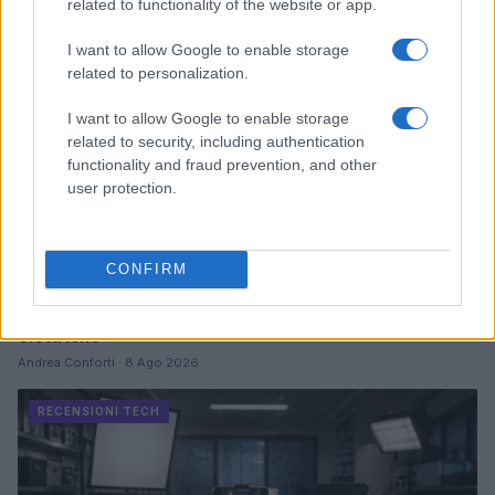
related to functionality of the website or app.
RECENSIONI TECH
I want to allow Google to enable storage
related to personalization.
I want to allow Google to enable storage
related to security, including authentication
functionality and fraud prevention, and other
user protection.
CONFIRM
Come valutare infotainment, ADAS e OTA nelle auto
elettriche
Andrea Conforti · 8 Ago 2026
RECENSIONI TECH