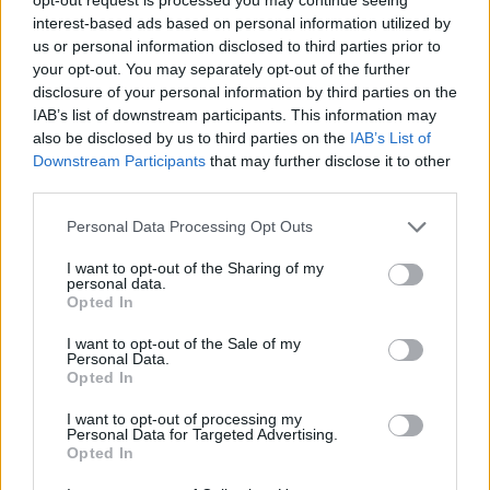
sfruttando appieno i vantaggi dell’ecosistema open
interest-based ads based on personal information utilized by
source.
us or personal information disclosed to third parties prior to
your opt-out. You may separately opt-out of the further
disclosure of your personal information by third parties on the
Il 2025 si prospetta un anno entusiasmante per gli
IAB’s list of downstream participants. This information may
amanti di Linux, con una varietà di laptop pronti a
also be disclosed by us to third parties on the
IAB’s List of
offrire prestazioni, sicurezza e libertà di
Downstream Participants
that may further disclose it to other
third parties.
personalizzazione. Sia che tu sia uno sviluppatore,
un professionista o un gamer, ci sono opzioni
Please note that this website/app uses one or more Google
Personal Data Processing Opt Outs
services and may gather and store information including but
pensate per soddisfare ogni tua esigenza.
not limited to your visit or usage behaviour. You may click to
I want to opt-out of the Sharing of my
personal data.
grant or deny consent to Google and its third-party tags to
Opted In
use your data for below specified purposes in below Google
consent section.
AUTORE
I want to opt-out of the Sale of my
Personal Data.
Staff
Opted In
I want to opt-out of processing my
Personal Data for Targeted Advertising.
Opted In