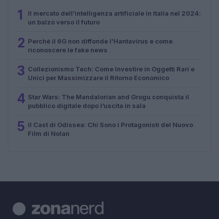
1
Il mercato dell’intelligenza artificiale in Italia nel 2024:
un balzo verso il futuro
2
Perché il 6G non diffonde l’Hantavirus e come
riconoscere le fake news
3
Collezionismo Tech: Come Investire in Oggetti Rari e
Unici per Massimizzare il Ritorno Economico
4
Star Wars: The Mandalorian and Grogu conquista il
pubblico digitale dopo l’uscita in sala
5
Il Cast di Odissea: Chi Sono i Protagonisti del Nuovo
Film di Nolan