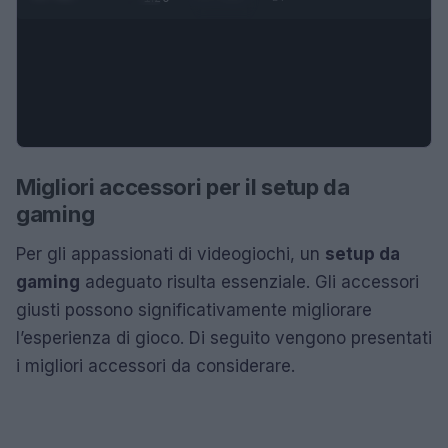
Migliori accessori per il setup da
gaming
Per gli appassionati di videogiochi, un
setup da
gaming
adeguato risulta essenziale. Gli accessori
giusti possono significativamente migliorare
l’esperienza di gioco. Di seguito vengono presentati
i migliori accessori da considerare.