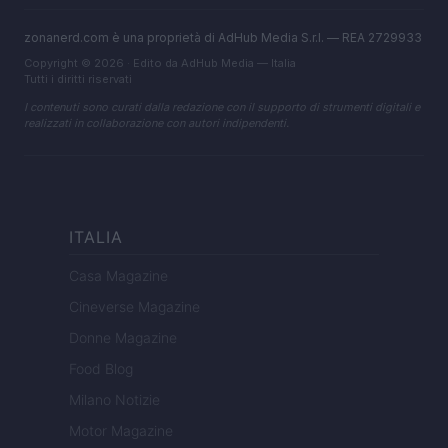
zonanerd.com è una proprietà di AdHub Media S.r.l. — REA 2729933
Copyright © 2026 · Edito da AdHub Media — Italia
Tutti i diritti riservati
I contenuti sono curati dalla redazione con il supporto di strumenti digitali e
realizzati in collaborazione con autori indipendenti.
ITALIA
Casa Magazine
Cineverse Magazine
Donne Magazine
Food Blog
Milano Notizie
Motor Magazine