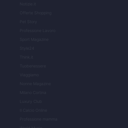
Notizie.it
Offerte Shopping
Pet Story
Professione Lavoro
Sport Magazine
Style24
Think.it
Tuobenessere
Viaggiamo
Nonne Magazine
Milano Cortina
Luxury Club
Il Calcio Online
Professione mamma
World Music