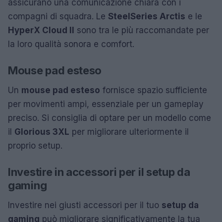
assicurano una comunicazione chiara con i
compagni di squadra. Le
SteelSeries Arctis
e le
HyperX Cloud II
sono tra le più raccomandate per
la loro qualità sonora e comfort.
Mouse pad esteso
Un
mouse pad esteso
fornisce spazio sufficiente
per movimenti ampi, essenziale per un gameplay
preciso. Si consiglia di optare per un modello come
il
Glorious 3XL
per migliorare ulteriormente il
proprio setup.
Investire in accessori per il setup da
gaming
Investire nei giusti accessori per il tuo
setup da
gaming
può migliorare significativamente la tua