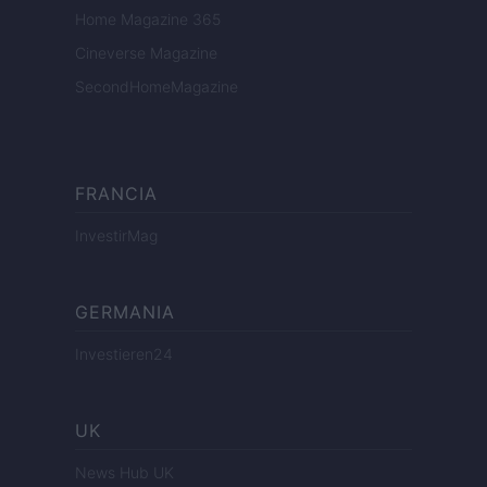
Home Magazine 365
Cineverse Magazine
SecondHomeMagazine
FRANCIA
InvestirMag
GERMANIA
Investieren24
UK
News Hub UK