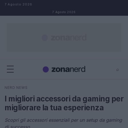
Salta al contenuto
7 Agosto 2026
7 Agosto 2026
⌕
×
⌕
NERD NEWS
Cerca
I migliori accessori da gaming per
migliorare la tua esperienza
Scopri gli accessori essenziali per un setup da gaming
di successo.