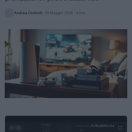
Andrea Conforti
·
26 Maggio 2026
· 4 min
0:29 /
Ad
hub
Media
POWERED
1
/
4
1:23
BY