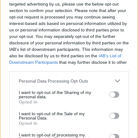
console portatili come
Switch
e
Switch 2
questi
targeted advertising by us, please use the below opt-out
titoli ritrovano nuova vita grazie alla comodità di
section to confirm your selection. Please note that after your
opt-out request is processed you may continue seeing
gioco ovunque e a funzioni come salvataggi rapidi
interest-based ads based on personal information utilized by
e opzioni di difficoltà, rendendo la raccolta
us or personal information disclosed to third parties prior to
accessibile sia ai veterani sia ai giocatori alle prime
your opt-out. You may separately opt-out of the further
disclosure of your personal information by third parties on the
armi.
IAB’s list of downstream participants. This information may
also be disclosed by us to third parties on the
IAB’s List of
Downstream Participants
that may further disclose it to other
third parties.
AUTORE
Andrea Conforti
Please note that this website/app uses one or more Google
Personal Data Processing Opt Outs
services and may gather and store information including but
Andrea Conforti, 46enne torinese dal look
not limited to your visit or usage behaviour. You may click to
I want to opt-out of the Sharing of my
casual e naturale, è un analista tattico che
personal data.
grant or deny consent to Google and its third-party tags to
trasforma dati e clip in racconti social. Ricorda
Opted In
use your data for below specified purposes in below Google
quando annotò la rimonta al box stampa dello
consent section.
Stadio Olimpico Grande Torino: da
I want to opt-out of the Sale of my
Personal Data.
quell'appunto nacque la sua linea editoriale,
Opted In
che propugna spiegazioni visive per il tifoso
critico. Dettaglio unico: una stagione
I want to opt-out of processing my
allenatore under15 al Chieri e ciclista urbano.