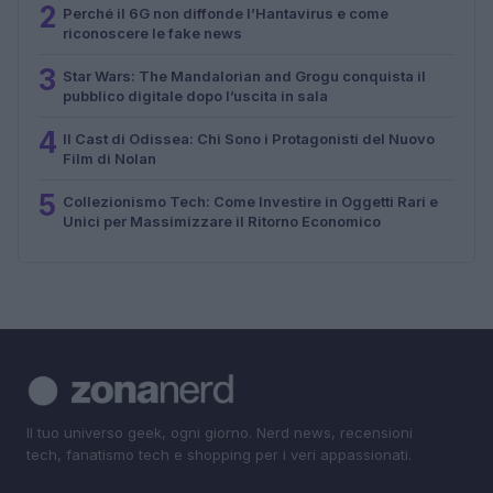
2
Perché il 6G non diffonde l’Hantavirus e come
riconoscere le fake news
3
Star Wars: The Mandalorian and Grogu conquista il
pubblico digitale dopo l’uscita in sala
4
Il Cast di Odissea: Chi Sono i Protagonisti del Nuovo
Film di Nolan
5
Collezionismo Tech: Come Investire in Oggetti Rari e
Unici per Massimizzare il Ritorno Economico
Il tuo universo geek, ogni giorno. Nerd news, recensioni
tech, fanatismo tech e shopping per i veri appassionati.