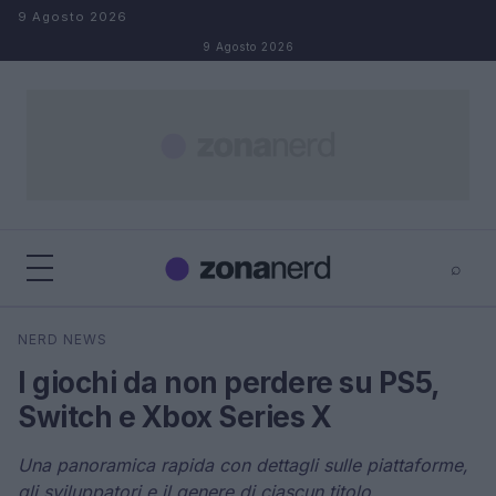
Salta al contenuto
9 Agosto 2026
9 Agosto 2026
⌕
×
⌕
NERD NEWS
Cerca
I giochi da non perdere su PS5,
Switch e Xbox Series X
Una panoramica rapida con dettagli sulle piattaforme,
gli sviluppatori e il genere di ciascun titolo