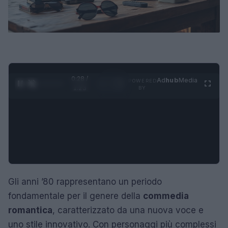
0:29 /
Ad
hub
Media
POWERED
1
/
4
1:23
BY
Gli anni ’80 rappresentano un periodo
fondamentale per il genere della
commedia
romantica
, caratterizzato da una nuova voce e
uno stile innovativo. Con personaggi più complessi