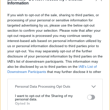
Information
hanno definito un’epoca, ma continuano a ispirare
e intrattenere nuovi pubblici, dimostrando che
If you wish to opt-out of the sale, sharing to third parties, or
l’amore e l’umorismo sono sempre attuali.
processing of your personal or sensitive information for
targeted advertising by us, please use the below opt-out
section to confirm your selection. Please note that after your
opt-out request is processed you may continue seeing
AUTORE
interest-based ads based on personal information utilized by
Staff
us or personal information disclosed to third parties prior to
your opt-out. You may separately opt-out of the further
disclosure of your personal information by third parties on the
IAB’s list of downstream participants. This information may
also be disclosed by us to third parties on the
IAB’s List of
Downstream Participants
that may further disclose it to other
third parties.
Please note that this website/app uses one or more Google
Personal Data Processing Opt Outs
services and may gather and store information including but
not limited to your visit or usage behaviour. You may click to
I want to opt-out of the Sharing of my
personal data.
grant or deny consent to Google and its third-party tags to
Opted In
use your data for below specified purposes in below Google