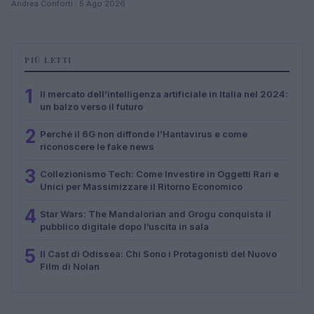
Andrea Conforti · 5 Ago 2026
PIÙ LETTI
1
Il mercato dell’intelligenza artificiale in Italia nel 2024:
un balzo verso il futuro
2
Perché il 6G non diffonde l’Hantavirus e come
riconoscere le fake news
3
Collezionismo Tech: Come Investire in Oggetti Rari e
Unici per Massimizzare il Ritorno Economico
4
Star Wars: The Mandalorian and Grogu conquista il
pubblico digitale dopo l’uscita in sala
5
Il Cast di Odissea: Chi Sono i Protagonisti del Nuovo
Film di Nolan