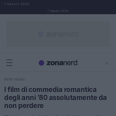
Salta al contenuto
7 Agosto 2026
7 Agosto 2026
⌕
×
⌕
NERD NEWS
Cerca
I film di commedia romantica
degli anni ’80 assolutamente da
non perdere