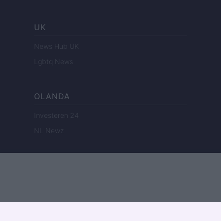
UK
News Hub UK
Lgbtq News
OLANDA
Investeren 24
NL Newz