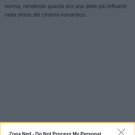
norma, rendendo questa era una delle più influenti
nella storia del cinema romantico.
Le commedie romantiche degli anni ’80 non solo
Zona Ned -
Do Not Process My Personal