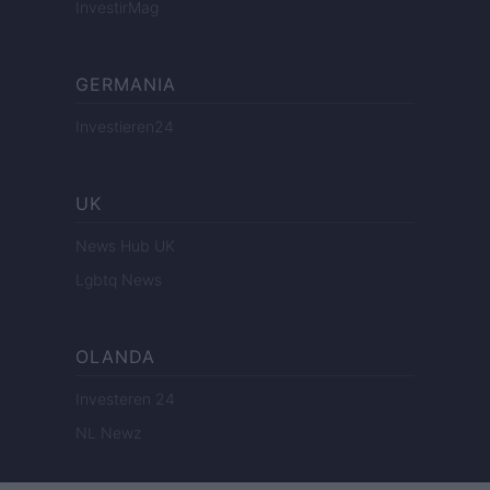
InvestirMag
GERMANIA
Investieren24
UK
News Hub UK
Lgbtq News
OLANDA
Investeren 24
NL Newz