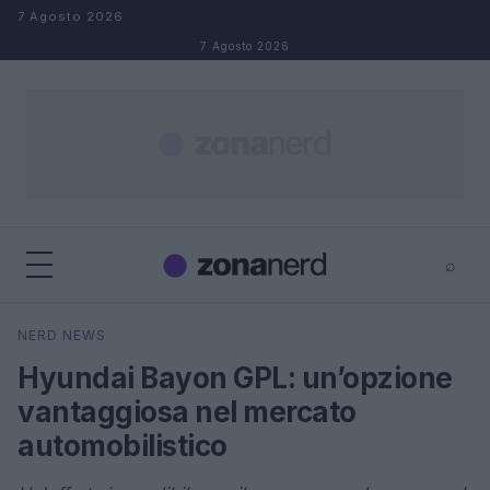
Salta al contenuto
7 Agosto 2026
7 Agosto 2026
⌕
×
⌕
NERD NEWS
Cerca
Hyundai Bayon GPL: un’opzione
vantaggiosa nel mercato
automobilistico