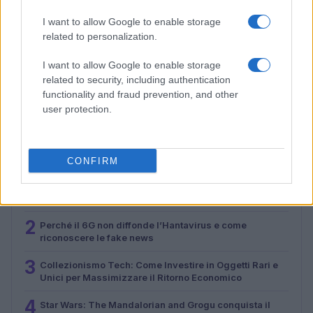
I want to allow Google to enable storage
related to personalization.
Malescomics 2026: eventi, ospiti e attività in Valle
I want to allow Google to enable storage
Vigezzo
related to security, including authentication
functionality and fraud prevention, and other
Andrea Conforti · 5 Ago 2026
user protection.
PIÙ LETTI
CONFIRM
1
Il mercato dell’intelligenza artificiale in Italia nel 2024:
un balzo verso il futuro
2
Perché il 6G non diffonde l’Hantavirus e come
riconoscere le fake news
3
Collezionismo Tech: Come Investire in Oggetti Rari e
Unici per Massimizzare il Ritorno Economico
4
Star Wars: The Mandalorian and Grogu conquista il