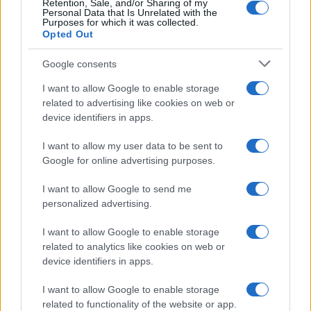
Retention, Sale, and/or Sharing of my
Personal Data that Is Unrelated with the
Purposes for which it was collected.
Opted Out
Google consents
I want to allow Google to enable storage
related to advertising like cookies on web or
device identifiers in apps.
Boom del settore tech italiano: 652 milioni in venture
capital nel primo semestre 2026
I want to allow my user data to be sent to
Andrea Conforti · 6 Ago 2026
Google for online advertising purposes.
NERD NEWS
I want to allow Google to send me
personalized advertising.
I want to allow Google to enable storage
related to analytics like cookies on web or
device identifiers in apps.
I want to allow Google to enable storage
related to functionality of the website or app.