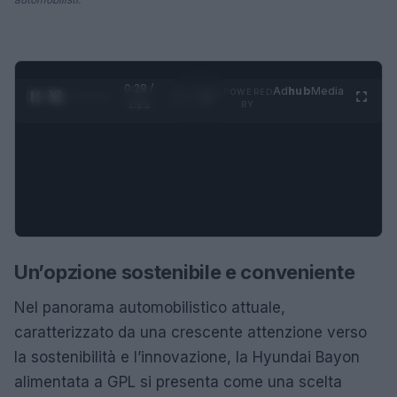
0:29 /
Ad
hub
Media
POWERED
1
/
4
1:21
BY
Un’opzione sostenibile e conveniente
Nel panorama automobilistico attuale,
caratterizzato da una crescente attenzione verso
la sostenibilità e l’innovazione, la Hyundai Bayon
alimentata a GPL si presenta come una scelta