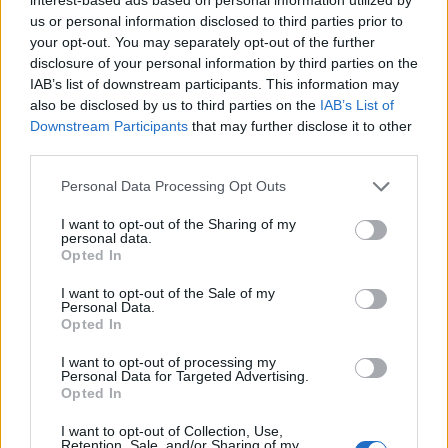
us or personal information disclosed to third parties prior to
your opt-out. You may separately opt-out of the further
disclosure of your personal information by third parties on the
IAB’s list of downstream participants. This information may
also be disclosed by us to third parties on the
IAB’s List of
Downstream Participants
that may further disclose it to other
third parties.
Please note that this website/app uses one or more Google
Personal Data Processing Opt Outs
services and may gather and store information including but
not limited to your visit or usage behaviour. You may click to
I want to opt-out of the Sharing of my
personal data.
Boom del settore tech italiano: 652 milioni in venture
grant or deny consent to Google and its third-party tags to
Opted In
capital nel primo semestre 2026
use your data for below specified purposes in below Google
consent section.
Andrea Conforti · 6 Ago 2026
I want to opt-out of the Sale of my
Personal Data.
Opted In
NERD NEWS
I want to opt-out of processing my
Personal Data for Targeted Advertising.
Opted In
I want to opt-out of Collection, Use,
Retention, Sale, and/or Sharing of my