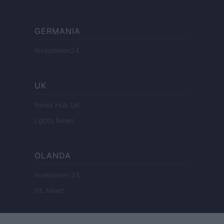
GERMANIA
Investieren24
UK
News Hub UK
Lgbtq News
OLANDA
Investeren 24
NL Newz