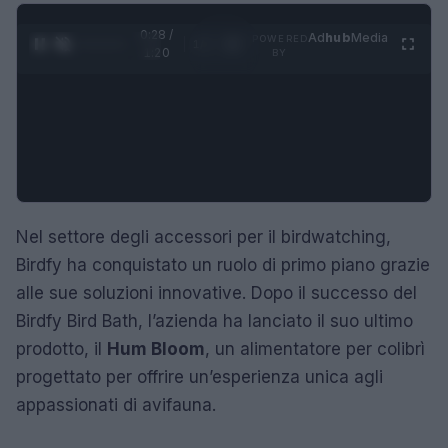
0:28 /
Ad
hub
Media
POWERED
1
/
4
1:20
BY
Nel settore degli accessori per il birdwatching,
Birdfy ha conquistato un ruolo di primo piano grazie
alle sue soluzioni innovative. Dopo il successo del
Birdfy Bird Bath, l’azienda ha lanciato il suo ultimo
prodotto, il
Hum Bloom
, un alimentatore per colibrì
progettato per offrire un’esperienza unica agli
appassionati di avifauna.