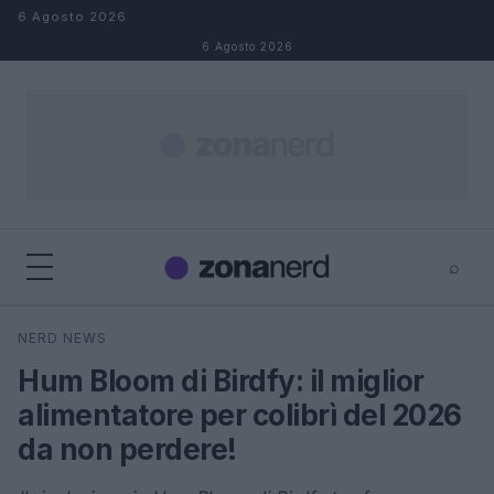
Salta al contenuto
6 Agosto 2026
6 Agosto 2026
⌕
×
⌕
NERD NEWS
Cerca
Hum Bloom di Birdfy: il miglior
alimentatore per colibrì del 2026
da non perdere!