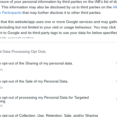
losure of your personal information by third parties on the IAB’s list of
. This information may also be disclosed by us to third parties on the
IA
Participants
that may further disclose it to other third parties.
 that this website/app uses one or more Google services and may gath
including but not limited to your visit or usage behaviour. You may click 
 to Google and its third-party tags to use your data for below specifi
ogle consent section.
l Data Processing Opt Outs
o opt-out of the Sharing of my personal data.
In
o opt-out of the Sale of my Personal Data.
In
to opt-out of processing my Personal Data for Targeted
ing.
 di sicurezza
e di una torcia, pronti a esplorare
In
re le presenze inquietanti che vi abitano. Il
o opt-out of Collection, Use, Retention, Sale, and/or Sharing