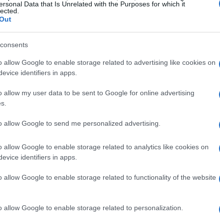
o nella festa, ma anche nel brivido dell’ignoto,
ersonal Data that Is Unrelated with the Purposes for which it
lected.
si aggirano in quelle oscure profondità.
Out
imenticabile
consents
o allow Google to enable storage related to advertising like cookies on
casa Winchester si è rivelato un’esperienza
evice identifiers in apps.
resentati con costumi elaborati e fantasiosi. La
o allow my user data to be sent to Google for online advertising
urato l’immaginazione di tutti, creando
s.
artecipante ha avuto l’opportunità di immergersi
to allow Google to send me personalized advertising.
 mentre ballava in una cornice storica unica.
o allow Google to enable storage related to analytics like cookies on
evice identifiers in apps.
gante è stata la possibilità di avventurarsi nel
o allow Google to enable storage related to functionality of the website
ovati di fronte a un percorso pieno di sorprese e
prire i segreti nascosti della casa ha aggiunto un
o allow Google to enable storage related to personalization.