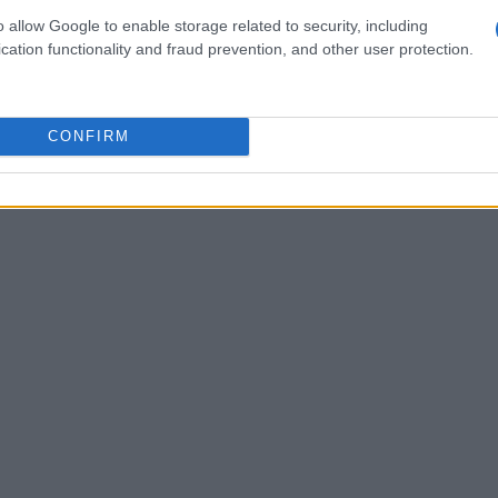
za. I partecipanti hanno potuto sentire il battito
o allow Google to enable storage related to security, including
utamente, consapevoli della presenza di
cation functionality and fraud prevention, and other user protection.
uietante che li osservava.
CONFIRM