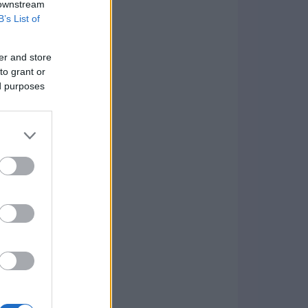
 downstream
B’s List of
er and store
to grant or
ed purposes