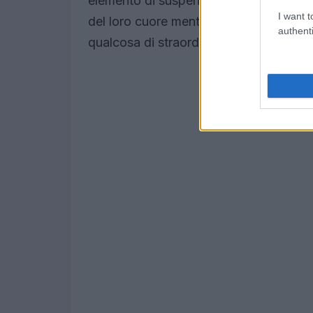
elemento di suspense all’intera esperien
I want t
del loro cuore mentre si muovevano ca
authenti
qualcosa di straordinario e talvolta inq