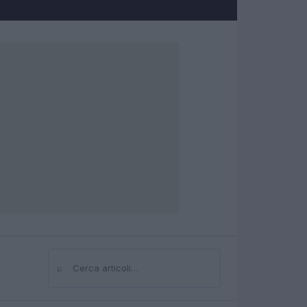
⌕
Cerca