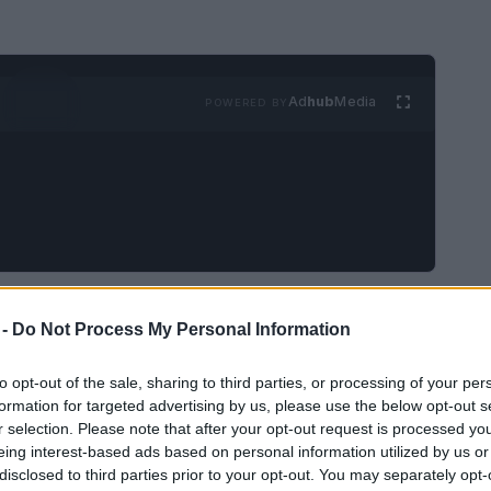
Ad
hub
Media
POWERED BY
ione di molti, ma nel 1924 un evento
 -
Do Not Process My Personal Information
ggendaria casa Winchester. Un
maestro
ha deciso
 ha portato i partecipanti in un’avventura senza
to opt-out of the sale, sharing to third parties, or processing of your per
formation for targeted advertising by us, please use the below opt-out s
o anche un viaggio nei sotterranei della casa,
r selection. Please note that after your opt-out request is processed y
eing interest-based ads based on personal information utilized by us or
disclosed to third parties prior to your opt-out. You may separately opt-