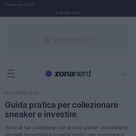
Salta al contenuto
9 Agosto 2026
9 Agosto 2026
⌕
×
⌕
SHOPPING NERD
Cerca
Guida pratica per collezionare
sneaker e investire
Inizia la tua collezione con le basi giuste: vocabolario,
modelli imperdibili e consigli pratici per comprare e