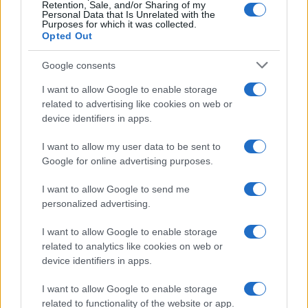
Retention, Sale, and/or Sharing of my
Personal Data that Is Unrelated with the
informazione potrai trasformare una semplice
Purposes for which it was collected.
passione in una collezione di valore, sia emotivo
Opted Out
sia economico.
Google consents
I want to allow Google to enable storage
related to advertising like cookies on web or
AUTORE
device identifiers in apps.
Andrea Conforti
I want to allow my user data to be sent to
Andrea Conforti, 46enne torinese dal look
Google for online advertising purposes.
casual e naturale, è un analista tattico che
trasforma dati e clip in racconti social. Ricorda
I want to allow Google to send me
quando annotò la rimonta al box stampa dello
personalized advertising.
Stadio Olimpico Grande Torino: da
quell'appunto nacque la sua linea editoriale,
I want to allow Google to enable storage
che propugna spiegazioni visive per il tifoso
related to analytics like cookies on web or
critico. Dettaglio unico: una stagione
device identifiers in apps.
allenatore under15 al Chieri e ciclista urbano.
I want to allow Google to enable storage
related to functionality of the website or app.