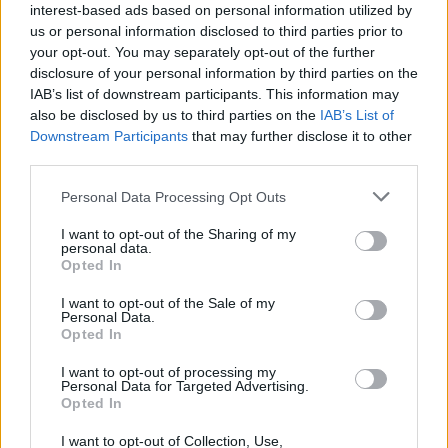
interest-based ads based on personal information utilized by
us or personal information disclosed to third parties prior to
Partecipare a forum, gruppi social e eventi dedicati
your opt-out. You may separately opt-out of the further
accelera l’apprendimento e apre opportunità di
disclosure of your personal information by third parties on the
scambio. Segui fonti autorevoli come giornali di
IAB’s list of downstream participants. This information may
also be disclosed by us to third parties on the
IAB’s List of
settore, canali di news e influencer riconosciuti per
Downstream Participants
that may further disclose it to other
restare aggiornato sui
drop
e sulle collaborazioni di
third parties.
rilievo. La condivisione con altri collezionisti non
Please note that this website/app uses one or more Google
Personal Data Processing Opt Outs
solo arricchisce la conoscenza, ma può anche
services and may gather and store information including but
aiutarti a scovare offerte e modelli rari prima che
not limited to your visit or usage behaviour. You may click to
I want to opt-out of the Sharing of my
personal data.
grant or deny consent to Google and its third-party tags to
diventino troppo costosi.
Opted In
use your data for below specified purposes in below Google
consent section.
I want to opt-out of the Sale of my
In sintesi, collezionare sneaker è un percorso che
Personal Data.
combina gusto, strategia e cura: definisci il tuo
Opted In
budget, impara il linguaggio del settore, scegli
I want to opt-out of processing my
Personal Data for Targeted Advertising.
modelli coerenti con il tuo stile e proteggi i tuoi
Opted In
acquisti con pratiche di autenticazione e
I want to opt-out of Collection, Use,
conservazione. Partendo con attenzione e