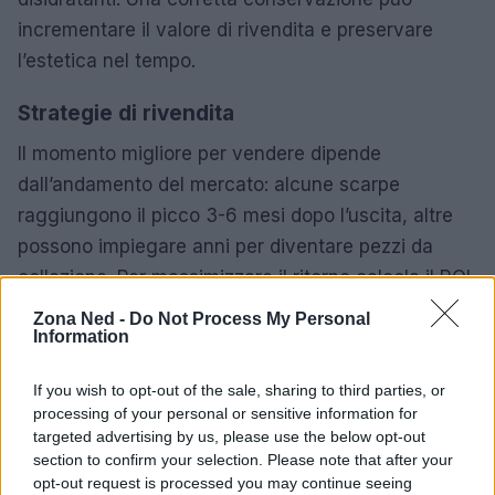
incrementare il valore di rivendita e preservare
l’estetica nel tempo.
Strategie di rivendita
Il momento migliore per vendere dipende
dall’andamento del mercato: alcune scarpe
raggiungono il picco 3-6 mesi dopo l’uscita, altre
possono impiegare anni per diventare pezzi da
collezione. Per massimizzare il ritorno calcola il ROI
tenendo conto di commissioni, tasse e costi di
Zona Ned -
Do Not Process My Personal
Information
stoccaggio, e scegli piattaforme certificate per
transazioni sicure. Mantieni le scarpe
BNIB
(nuove
If you wish to opt-out of the sale, sharing to third parties, or
nella scatola) quando possibile: la condizione è
processing of your personal or sensitive information for
determinante per i prezzi più alti.
targeted advertising by us, please use the below opt-out
section to confirm your selection. Please note that after your
Entrare nella community
opt-out request is processed you may continue seeing