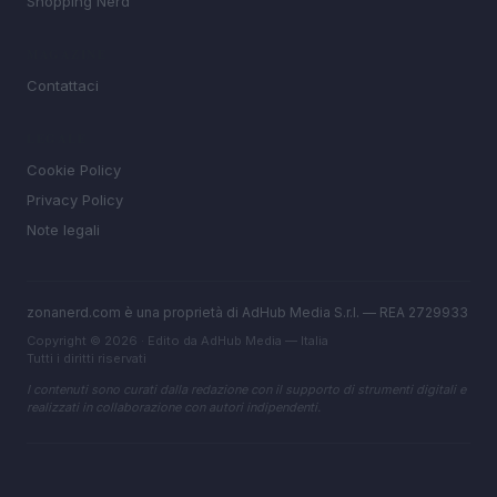
Shopping Nerd
MAGAZINE
Contattaci
LEGALE
Cookie Policy
Privacy Policy
Note legali
zonanerd.com è una proprietà di AdHub Media S.r.l. — REA 2729933
Copyright © 2026 · Edito da AdHub Media — Italia
Tutti i diritti riservati
I contenuti sono curati dalla redazione con il supporto di strumenti digitali e
realizzati in collaborazione con autori indipendenti.