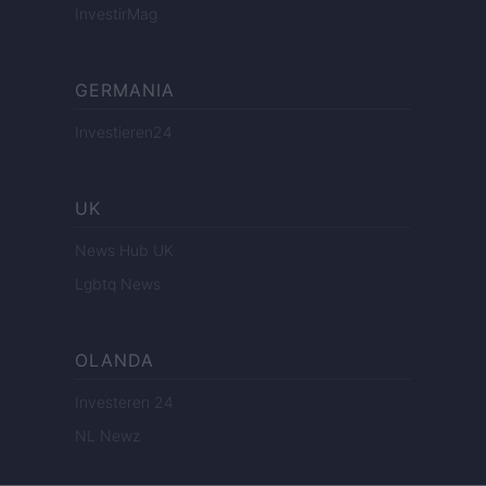
InvestirMag
GERMANIA
Investieren24
UK
News Hub UK
Lgbtq News
OLANDA
Investeren 24
NL Newz