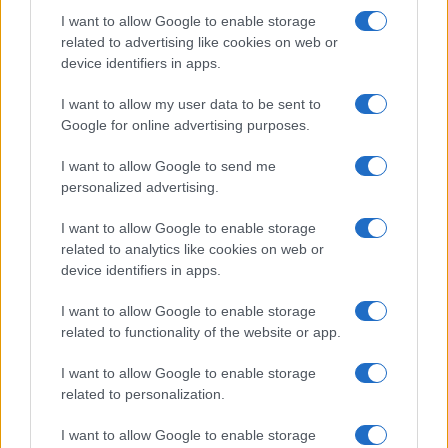
casual e naturale, è un analista tattico che
I want to allow Google to enable storage
trasforma dati e clip in racconti social. Ricorda
related to advertising like cookies on web or
quando annotò la rimonta al box stampa dello
device identifiers in apps.
Stadio Olimpico Grande Torino: da
quell'appunto nacque la sua linea editoriale,
I want to allow my user data to be sent to
che propugna spiegazioni visive per il tifoso
Google for online advertising purposes.
critico. Dettaglio unico: una stagione
allenatore under15 al Chieri e ciclista urbano.
I want to allow Google to send me
personalized advertising.
I want to allow Google to enable storage
related to analytics like cookies on web or
device identifiers in apps.
I want to allow Google to enable storage
related to functionality of the website or app.
I want to allow Google to enable storage
related to personalization.
I want to allow Google to enable storage