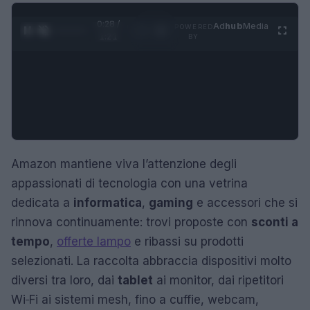
0:29 /
Ad
hub
Media
POWERED
1
/
4
1:21
BY
Amazon mantiene viva l’attenzione degli
appassionati di tecnologia con una vetrina
dedicata a
informatica
,
gaming
e accessori che si
rinnova continuamente: trovi proposte con
sconti a
tempo
,
offerte lampo
e ribassi su prodotti
selezionati. La raccolta abbraccia dispositivi molto
diversi tra loro, dai
tablet
ai monitor, dai ripetitori
Wi‑Fi ai sistemi mesh, fino a cuffie, webcam,