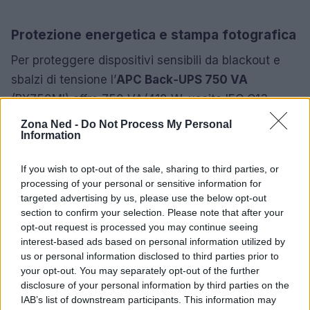
Protezione energetica e stampa fotografica
Per proteggere dispositivi sensibili da blackout e
sbalzi di tensione l’
APC Back‑UPS 750 VA
(BX750MI) offre 750 VA/410 W, uscite IEC‑C13,
batteria di backup e regolazione automatica della
Zona Ned -
Do Not Process My Personal
Information
tensione
AVR
, prezzo indicato 80,75 € con sconto
del 22%. Per chi ama le stampe immediate la
If you wish to opt-out of the sale, sharing to third parties, or
Kodak Dock Era Photo Printer
stampa 10×15 con
processing of your personal or sensitive information for
tecnologia a sublimazione e finitura laminata, kit
targeted advertising by us, please use the below opt-out
section to confirm your selection. Please note that after your
iniziale incluso; il prezzo segnalato in offerta è
opt-out request is processed you may continue seeing
129,99 € con uno sconto indicato del 19% e
interest-based ads based on personal information utilized by
rappresenta una soluzione pratica per trasformare
us or personal information disclosed to third parties prior to
your opt-out. You may separately opt-out of the further
foto da smartphone in ricordi tangibili.
disclosure of your personal information by third parties on the
IAB’s list of downstream participants. This information may
In conclusione, la sezione
Amazon tech
offre un