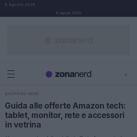
Salta al contenuto
8 Agosto 2026
8 Agosto 2026
⌕
×
⌕
SHOPPING NERD
Cerca
Guida alle offerte Amazon tech:
tablet, monitor, rete e accessori
in vetrina