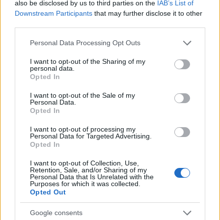
also be disclosed by us to third parties on the
IAB’s List of
mix di prodotti adatti a esigenze diverse: dalla
Downstream Participants
that may further disclose it to other
produttività portatile al gaming competitivo,
third parties.
passando per la connettività domestica e gli
Please note that this website/app uses one or more Google
Personal Data Processing Opt Outs
accessori per smart working. Poiché
prezzi
e
services and may gather and store information including but
not limited to your visit or usage behaviour. You may click to
I want to opt-out of the Sharing of my
disponibilità possono cambiare rapidamente, è
personal data.
grant or deny consent to Google and its third-party tags to
Opted In
sempre buona pratica verificare la scheda
use your data for below specified purposes in below Google
aggiornata del prodotto prima di acquistare e
consent section.
I want to opt-out of the Sale of my
Personal Data.
considerare le caratteristiche tecniche chiave —
Opted In
come
Wi‑Fi 6
, tipo di display, autonomia e
I want to opt-out of processing my
compatibilità dei connettori — per trovare l’offerta
Personal Data for Targeted Advertising.
Opted In
che meglio risponde alle tue esigenze.
I want to opt-out of Collection, Use,
Retention, Sale, and/or Sharing of my
Personal Data that Is Unrelated with the
Purposes for which it was collected.
AUTORE
Opted Out
Andrea Conforti
Google consents
Andrea Conforti, 46enne torinese dal look