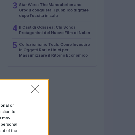
3
Star Wars: The Mandalorian and
Grogu conquista il pubblico digitale
dopo l’uscita in sala
4
Il Cast di Odissea: Chi Sono i
Protagonisti del Nuovo Film di Nolan
5
Collezionismo Tech: Come Investire
in Oggetti Rari e Unici per
Massimizzare il Ritorno Economico
sonal or
ection to
ou may
 personal
out of the