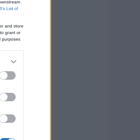
 downstream
B’s List of
er and store
to grant or
ed purposes