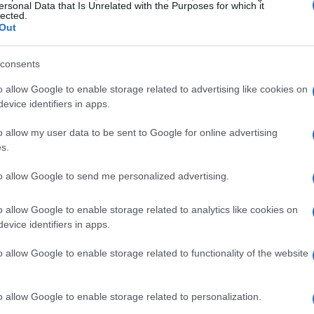
er ospitare tutti i partecipanti.
ersonal Data that Is Unrelated with the Purposes for which it
lected.
Out
consents
do tutti i giocatori attorno a un tavolo. È
o allow Google to enable storage related to advertising like cookies on
 centro, assicurandosi che ce ne sia uno in meno
evice identifiers in apps.
ecessario scegliere un
mazziere
, che avrà
o allow my user data to be sent to Google for online advertising
ibuire le carte. Ogni giocatore riceverà quattro
s.
ate.
to allow Google to send me personalized advertising.
o allow Google to enable storage related to analytics like cookies on
evice identifiers in apps.
a carta dal mazzo rimanente, tenendola per un
a. Ogni giocatore, a turno, prenderà la carta
o allow Google to enable storage related to functionality of the website
serà una carta al giocatore a sinistra. Questa
 e simultaneo, mantenendo un ritmo elevato.
o allow Google to enable storage related to personalization.