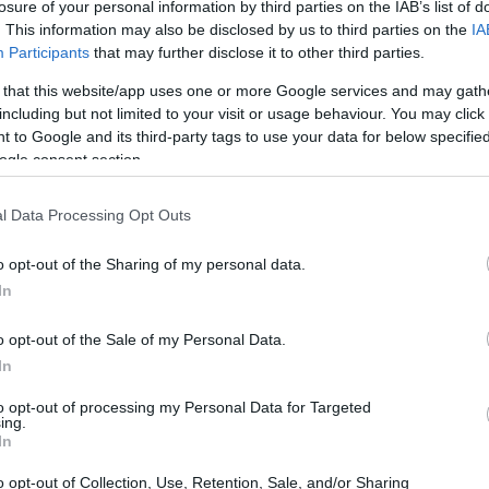
losure of your personal information by third parties on the IAB’s list of
. This information may also be disclosed by us to third parties on the
IA
Participants
that may further disclose it to other third parties.
 that this website/app uses one or more Google services and may gath
including but not limited to your visit or usage behaviour. You may click 
 to Google and its third-party tags to use your data for below specifi
ogle consent section.
l Data Processing Opt Outs
o opt-out of the Sharing of my personal data.
In
o opt-out of the Sale of my Personal Data.
In
a, sono necessari alcuni materiali basilari:
to opt-out of processing my Personal Data for Targeted
ing.
In
rte.
mero dei giocatori.
o opt-out of Collection, Use, Retention, Sale, and/or Sharing