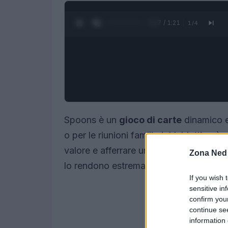
0:28 / 1:21
1
/
4
Spoons è un
gioco di carte
dinamico e 
o per le riunioni familiari. L’obiettivo 
valore e afferrare un cucchiaio dal centr
Zona Ned
lo rendono estremamente divertente e ad
If you wish 
sensitive in
confirm you
continue se
information 