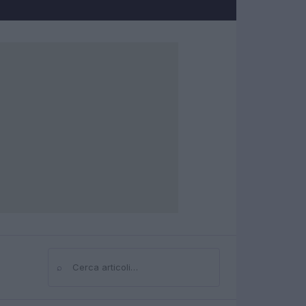
⌕
Cerca