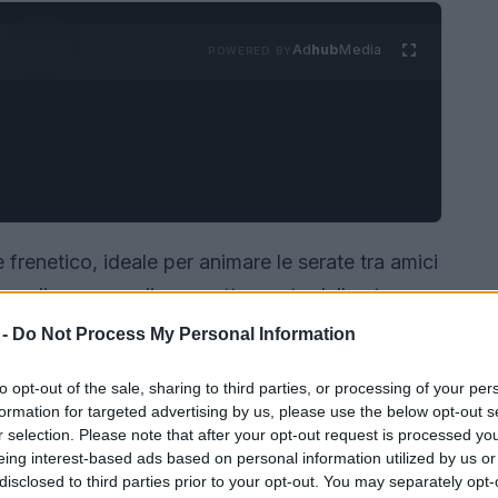
Ad
hub
Media
POWERED BY
frenetico, ideale per animare le serate tra amici
è semplice: raccogliere quattro carte dello stesso
o del tavolo. L’intensità e la velocità del gioco
 -
Do Not Process My Personal Information
atto a tutte le età.
to opt-out of the sale, sharing to third parties, or processing of your per
formation for targeted advertising by us, please use the below opt-out s
r selection. Please note that after your opt-out request is processed y
eing interest-based ads based on personal information utilized by us or
disclosed to third parties prior to your opt-out. You may separately opt-