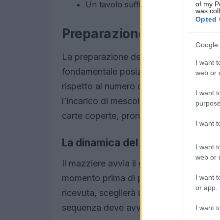
Un tavolo sufficientemente spazioso p
of my P
was col
Opted 
Preparazione del gioco
Google 
La preparazione del gioco inizia radunan
I want t
fondamentale posizionare i cucchiai al
web or d
rispetto al numero di partecipanti. È n
I want t
l’incarico di mescolare il mazzo e distr
purpose
carte coperte, pronte per essere utilizz
I want 
La dinamica del gioco
I want t
web or d
Il mazziere avvia il gioco pescando un
momento prima di passarne una a sinistr
I want t
or app.
ricevuta, sceglierà una da tenere e pas
sequenza deve avvenire in modo rapido
I want t