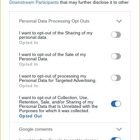
Pieve Comics 2026: tutto ciò che devi sapere
Downstream Participants
that may further disclose it to other
sull’evento nerd di Perugia
third parties.
Andrea Conforti · 6 Ago 2026
Please note that this website/app uses one or more Google
Personal Data Processing Opt Outs
services and may gather and store information including but
NERD NEWS
not limited to your visit or usage behaviour. You may click to
I want to opt-out of the Sharing of my
personal data.
grant or deny consent to Google and its third-party tags to
Opted In
use your data for below specified purposes in below Google
consent section.
I want to opt-out of the Sale of my
Personal Data.
Opted In
I want to opt-out of processing my
Personal Data for Targeted Advertising.
Opted In
I want to opt-out of Collection, Use,
Retention, Sale, and/or Sharing of my
Personal Data that Is Unrelated with the
Purposes for which it was collected.
Boom del settore tech italiano: 652 milioni in venture
Opted Out
capital nel primo semestre 2026
Google consents
Andrea Conforti · 6 Ago 2026