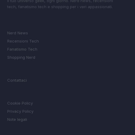
Il tuo universo geek, ogni giorno. Nerd news, recensioni
tech, fanatismo tech e shopping per i veri appassionati.
SEZIONI
Nerd News
Recensioni Tech
Fanatismo Tech
Shopping Nerd
MAGAZINE
Contattaci
LEGALE
Cookie Policy
Privacy Policy
Note legali