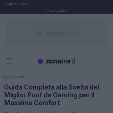
Salta al contenuto
7 Agosto 2026
7 Agosto 2026
⌕
×
⌕
NERD NEWS
Cerca
Guida Completa alla Scelta del
Miglior Pouf da Gaming per il
Massimo Comfort