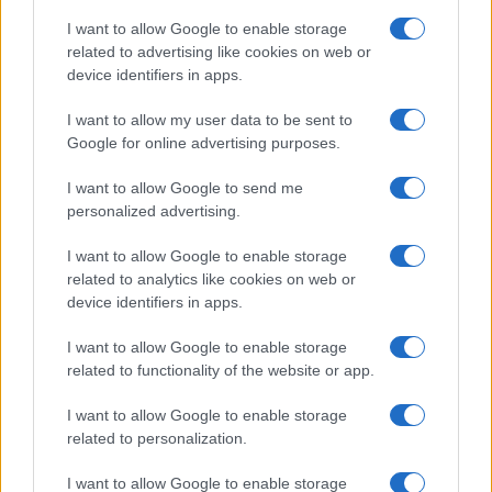
I want to allow Google to enable storage
related to advertising like cookies on web or
Pieve Comics 2026: tutto ciò che devi sapere
device identifiers in apps.
sull’evento nerd di Perugia
Andrea Conforti · 6 Ago 2026
I want to allow my user data to be sent to
Google for online advertising purposes.
NERD NEWS
I want to allow Google to send me
personalized advertising.
I want to allow Google to enable storage
related to analytics like cookies on web or
device identifiers in apps.
I want to allow Google to enable storage
related to functionality of the website or app.
I want to allow Google to enable storage
related to personalization.
Boom del settore tech italiano: 652 milioni in venture
capital nel primo semestre 2026
I want to allow Google to enable storage