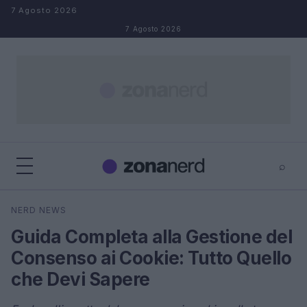
Salta al contenuto
7 Agosto 2026
7 Agosto 2026
⌕
×
⌕
NERD NEWS
Cerca
Guida Completa alla Gestione del
Consenso ai Cookie: Tutto Quello
che Devi Sapere