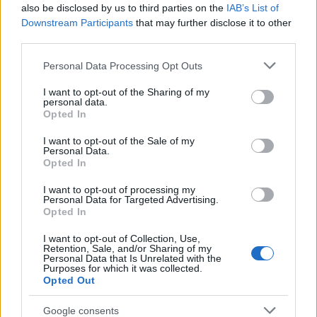
also be disclosed by us to third parties on the
IAB’s List of
Downstream Participants
that may further disclose it to other
third parties.
Please note that this website/app uses one or more Google
Personal Data Processing Opt Outs
services and may gather and store information including but
not limited to your visit or usage behaviour. You may click to
I want to opt-out of the Sharing of my
personal data.
grant or deny consent to Google and its third-party tags to
Opted In
Continua a leggere
use your data for below specified purposes in below Google
consent section.
I want to opt-out of the Sale of my
Personal Data.
NERD NEWS
Opted In
I want to opt-out of processing my
Personal Data for Targeted Advertising.
Opted In
I want to opt-out of Collection, Use,
Retention, Sale, and/or Sharing of my
Personal Data that Is Unrelated with the
Purposes for which it was collected.
Opted Out
Google consents