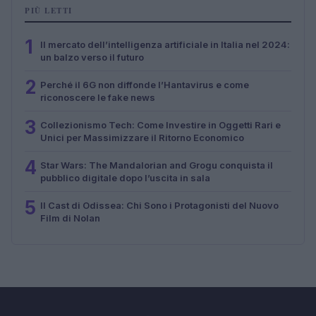
PIÙ LETTI
1
Il mercato dell’intelligenza artificiale in Italia nel 2024:
un balzo verso il futuro
2
Perché il 6G non diffonde l’Hantavirus e come
riconoscere le fake news
3
Collezionismo Tech: Come Investire in Oggetti Rari e
Unici per Massimizzare il Ritorno Economico
4
Star Wars: The Mandalorian and Grogu conquista il
pubblico digitale dopo l’uscita in sala
5
Il Cast di Odissea: Chi Sono i Protagonisti del Nuovo
Film di Nolan